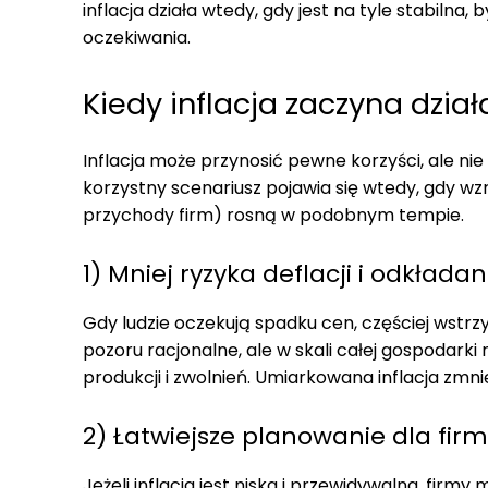
inflacja działa wtedy, gdy jest na tyle stabilna,
oczekiwania.
Kiedy inflacja zaczyna dzia
Inflacja może przynosić pewne korzyści, ale nie
korzystny scenariusz pojawia się wtedy, gdy w
przychody firm) rosną w podobnym tempie.
1) Mniej ryzyka deflacji i odkład
Gdy ludzie oczekują spadku cen, częściej wstrzym
pozoru racjonalne, ale w skali całej gospodark
produkcji i zwolnień. Umiarkowana inflacja zmnie
2) Łatwiejsze planowanie dla fi
Jeżeli inflacja jest niska i przewidywalna, fi