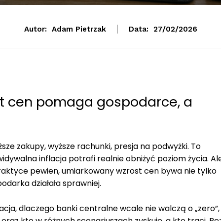
Autor:
Adam Pietrzak
Data:
27/02/2026
ost cen pomaga gospodarce, a
oższe zakupy, wyższe rachunki, presja na podwyżki. To
idywalna inflacja potrafi realnie obniżyć poziom życia. Al
praktyce pewien, umiarkowany wzrost cen bywa nie tylko
podarka działała sprawniej.
acja, dlaczego banki centralne wcale nie walczą o „zero”,
oraz kto w różnych scenariuszach zyskuje, a kto traci. Be