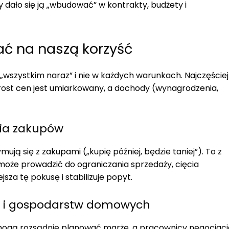
 by dało się ją „wbudować” w kontrakty, budżety i
łać na naszą korzyść
 „wszystkim naraz” i nie w każdych warunkach. Najczęściej
zrost cen jest umiarkowany, a dochody (wynagrodzenia,
ania zakupów
ują się z zakupami („kupię później, będzie taniej”). To z
i może prowadzić do ograniczania sprzedaży, cięcia
jsza tę pokusę i stabilizuje popyt.
rm i gospodarstw domowych
rmy mogą rozsądnie planować marże, a pracownicy negocjac