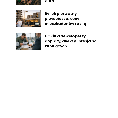
auta
Rynek pierwotny
przyspiesza: ceny
mieszkań znów rosną
UOKiK a deweloperzy:
dopłaty, aneksy i presja na
kupujących