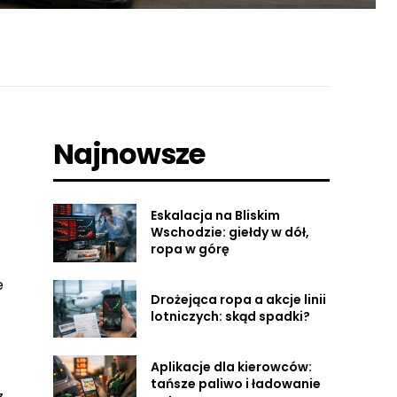
Najnowsze
Eskalacja na Bliskim
Wschodzie: giełdy w dół,
ropa w górę
e
Drożejąca ropa a akcje linii
lotniczych: skąd spadki?
Aplikacje dla kierowców:
tańsze paliwo i ładowanie
z