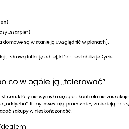
cen),
czy „szarpie”),
a domowe są w stanie ją uwzględnić w planach).
ją zdrową inflację od tej, która destabilizuje życie
 po co w ogóle ją „tolerować”
t cen, który nie wymyka się spod kontroli i nie zaskakuje
a „oddycha”: firmy inwestują, pracownicy zmieniają pracę
kładać zakupy w nieskończoność.
t ideałem