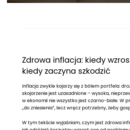
Zdrowa inflacja: kiedy wzr
kiedy zaczyna szkodzić
Inflacja zwykle kojarzy się z bólem portfela: dr
skojarzenie jest uzasadnione – wysoka, nieprzew
w ekonomii nie wszystko jest czarno-białe. W 
„do zniesienia”, lecz wręcz potrzebny, żeby gos
W tym tekście wyjaśniam, czym jest zdrowa infl
jak odróżnić korzystny wzrost cen od problemu 