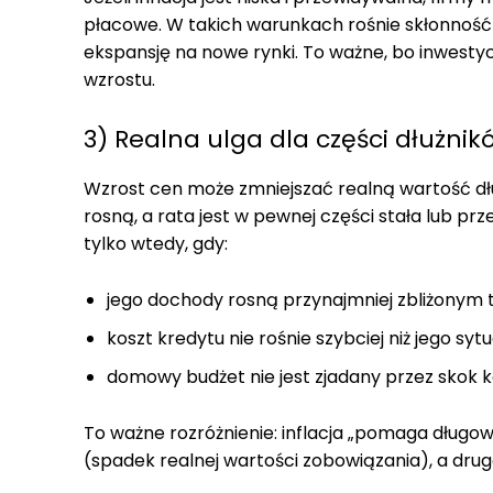
płacowe. W takich warunkach rośnie skłonność d
ekspansję na nowe rynki. To ważne, bo inwes
wzrostu.
3) Realna ulga dla części dłużn
Wzrost cen może zmniejszać realną wartość długu
rosną, a rata jest w pewnej części stała lub pr
tylko wtedy, gdy:
jego dochody rosną przynajmniej zbliżonym t
koszt kredytu nie rośnie szybciej niż jego s
domowy budżet nie jest zjadany przez skok 
To ważne rozróżnienie: inflacja „pomaga długowi
(spadek realnej wartości zobowiązania), a drugą