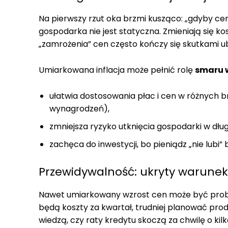
Na pierwszy rzut oka brzmi kusząco: „gdyby ceny
gospodarka nie jest statyczna. Zmieniają się ko
„zamrożenia” cen często kończy się skutkami 
Umiarkowana inflacja może pełnić rolę
smaru 
ułatwia dostosowania płac i cen w różnych 
wynagrodzeń),
zmniejsza ryzyko utknięcia gospodarki w dłu
zachęca do inwestycji, bo pieniądz „nie lubi”
Przewidywalność: ukryty warunek „
Nawet umiarkowany wzrost cen może być probleme
będą koszty za kwartał, trudniej planować produ
wiedzą, czy raty kredytu skoczą za chwilę o ki