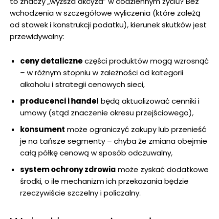
to znaczy „wyższa akcyza” w codziennym życiu? Bez
wchodzenia w szczegółowe wyliczenia (które zależą
od stawek i konstrukcji podatku), kierunek skutków jest
przewidywalny:
ceny detaliczne
części produktów mogą wzrosnąć
– w różnym stopniu w zależności od kategorii
alkoholu i strategii cenowych sieci,
producenci i handel
będą aktualizować cenniki i
umowy (stąd znaczenie okresu przejściowego),
konsument
może ograniczyć zakupy lub przenieść
je na tańsze segmenty – chyba że zmiana obejmie
całą półkę cenową w sposób odczuwalny,
system ochrony zdrowia
może zyskać dodatkowe
środki, o ile mechanizm ich przekazania będzie
rzeczywiście szczelny i policzalny.