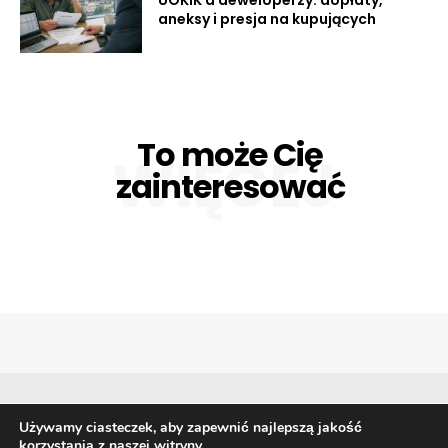
aneksy i presja na kupujących
To może Cię
WIĘCEJ
zainteresować
Używamy ciasteczek, aby zapewnić najlepszą jakość
korzystania z naszej witryny.