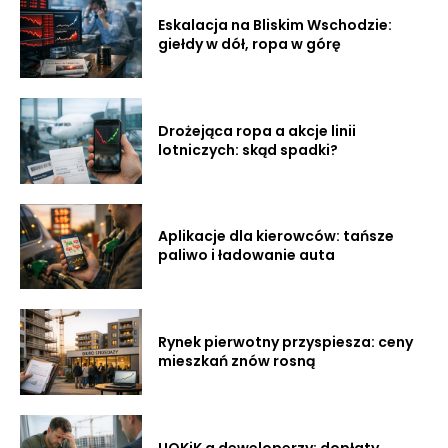
Eskalacja na Bliskim Wschodzie:
giełdy w dół, ropa w górę
Drożejąca ropa a akcje linii
lotniczych: skąd spadki?
Aplikacje dla kierowców: tańsze
paliwo i ładowanie auta
Rynek pierwotny przyspiesza: ceny
mieszkań znów rosną
UOKiK a deweloperzy: dopłaty,