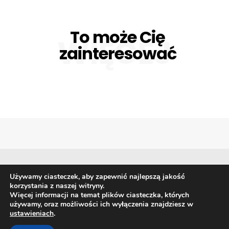
To może Cię
WIĘCEJ
zainteresować
Używamy ciasteczek, aby zapewnić najlepszą jakość
korzystania z naszej witryny.
Biznes
Giełda i waluty
Gospodarka
Finanse
Więcej informacji na temat plików ciasteczka, których
Prawo
Technologia i trendy
używamy, oraz możliwości ich wyłączenia znajdziesz w
ustawieniach
.