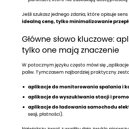
Jeśli szukasz jednego zdania, które opisuje sens
idealną cenę, tylko minimalizowanie przepł
Główne słowo kluczowe: apl
tylko one mają znaczenie
W potocznym języku często mówi się „aplikacje
paliw. Tymczasem najbardziej praktyczny zesta
aplikacje do monitorowania spalania i 
aplikacje do wyszukiwania stacji i promo
aplikacje do ładowania samochodu elek
sesji, płatności).
Największy zwrot z wysiłku daje zwykle pierwszy p