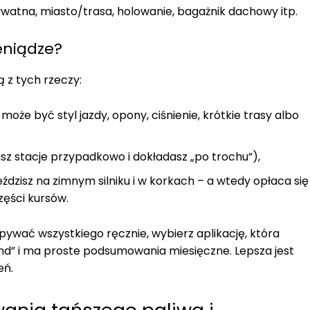
ywatna, miasto/trasa, holowanie, bagażnik dachowy itp.
eniądze?
 z tych rzeczy:
może być styl jazdy, opony, ciśnienie, krótkie trasy albo
rasz stacje przypadkowo i dokładasz „po trochu”),
jeździsz na zimnym silniku i w korkach – a wtedy opłaca się
zęści kursów.
epywać wszystkiego ręcznie, wybierz aplikację, która
d” i ma proste podsumowania miesięczne. Lepsza jest
eń.