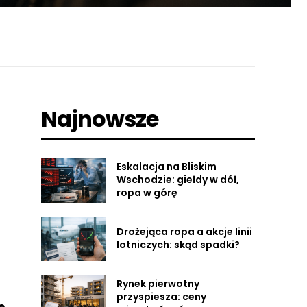
Najnowsze
Eskalacja na Bliskim
Wschodzie: giełdy w dół,
ropa w górę
Drożejąca ropa a akcje linii
lotniczych: skąd spadki?
Rynek pierwotny
przyspiesza: ceny
e