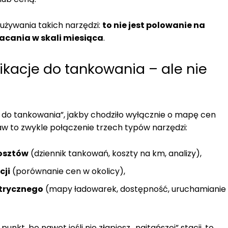
 używania takich narzędzi:
to nie jest polowanie na
acania w skali miesiąca
.
ikacje do tankowania – ale nie
 do tankowania”, jakby chodziło wyłącznie o mapę cen
w to zwykle połączenie trzech typów narzędzi:
kosztów
(dziennik tankowań, koszty na km, analizy),
cji
(porównanie cen w okolicy),
trycznego
(mapy ładowarek, dostępność, uruchamianie
unkt, bo nawet jeśli nie złapiesz „najtańszej” stacji, to