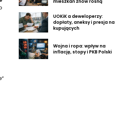
mieszkań znów rosną
o
UOKiK a deweloperzy:
dopłaty, aneksy i presja na
kupujących
Wojna i ropa: wpływ na
inflację, stopy i PKB Polski
e”