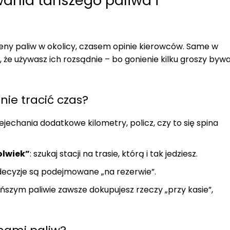
wania tańszego paliwa i
 ceny paliw w okolicy, czasem opinie kierowców. Same w
 że używasz ich rozsądnie – bo gonienie kilku groszy byw
nie tracić czas?
zejechania dodatkowe kilometry, policz, czy to się spina
olwiek”
: szukaj stacji na trasie, którą i tak jedziesz.
 decyzje są podejmowane „na rezerwie”.
 tańszym paliwie zawsze dokupujesz rzeczy „przy kasie”,