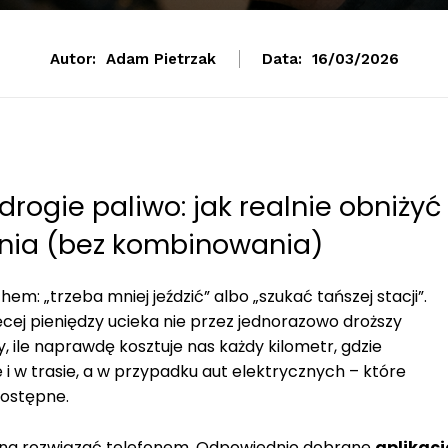
Autor:
Adam Pietrzak
Data:
16/03/2026
drogie paliwo: jak realnie obniżyć
ania (bez kombinowania)
em: „trzeba mniej jeździć” albo „szukać tańszej stacji”.
ęcej pieniędzy ucieka nie przez jednorazowo droższy
y, ile naprawdę kosztuje nas każdy kilometr, gdzie
 i w trasie, a w przypadku aut elektrycznych – które
dostępne.
na rozwiązać telefonem. Odpowiednio dobrane
aplikacj