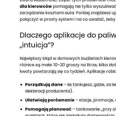
dla kierowców
pomagają nie tylko wyszukiwać
zarządzania kosztami auta. Poniżej znajdziesz 
połączyć w prosty system i na co uważać, żeby 
Dlaczego aplikacje do paliwa
„intuicja”?
Największy błąd w domowych budżetach kierowc
różnice są małe: 10–20 groszy na litrze, kilka zł
kwoty powtarzają się co tydzień. Aplikacje robią
Porządkują dane
– ile tankujesz, gdzie, za i
deklaracji producenta).
Ułatwiają porównanie
– stacje, promocje, 
Pomagają planować
– tankowanie „przy oka
punktach, które nie zaskakują dostępnością 