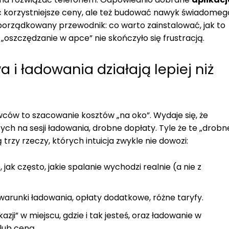
 korzystniejsze ceny, ale też budować nawyk świadomeg
uporządkowany przewodnik: co warto zainstalować, jak to
„oszczędzanie w apce” nie skończyło się frustracją.
 i ładowania działają lepiej niż
ów to szacowanie kosztów „na oko”. Wydaje się, że
otych na sesji ładowania, drobne dopłaty. Tyle że te „drobn
 trzy rzeczy, których intuicja zwykle nie dowozi:
le, jak często, jakie spalanie wychodzi realnie (a nie z
warunki ładowania, opłaty dodatkowe, różne taryfy.
zji” w miejscu, gdzie i tak jesteś, oraz ładowanie w
lub ceną.