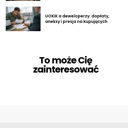
UOKiK a deweloperzy: dopłaty,
aneksy i presja na kupujących
To może Cię
WIĘCEJ
zainteresować