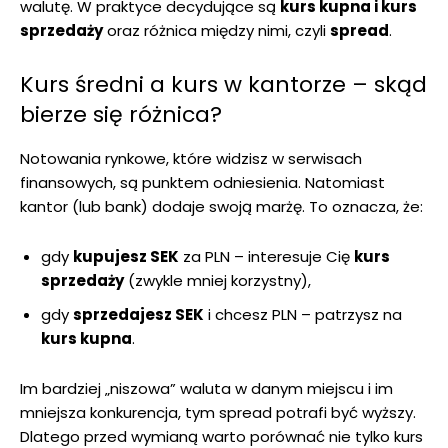
walutę. W praktyce decydujące są
kurs kupna i kurs
sprzedaży
oraz różnica między nimi, czyli
spread
.
Kurs średni a kurs w kantorze – skąd
bierze się różnica?
Notowania rynkowe, które widzisz w serwisach
finansowych, są punktem odniesienia. Natomiast
kantor (lub bank) dodaje swoją marżę. To oznacza, że:
gdy
kupujesz SEK
za PLN – interesuje Cię
kurs
sprzedaży
(zwykle mniej korzystny),
gdy
sprzedajesz SEK
i chcesz PLN – patrzysz na
kurs kupna
.
Im bardziej „niszowa” waluta w danym miejscu i im
mniejsza konkurencja, tym spread potrafi być wyższy.
Dlatego przed wymianą warto porównać nie tylko kurs