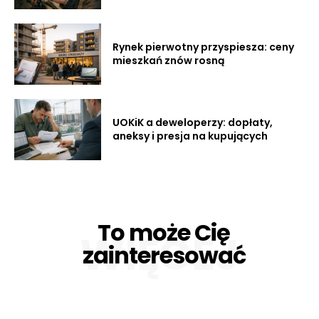
Rynek pierwotny przyspiesza: ceny
mieszkań znów rosną
UOKiK a deweloperzy: dopłaty,
aneksy i presja na kupujących
To może Cię
WIĘCEJ
zainteresować