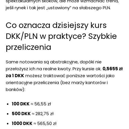
spektakularnych skoków, ale może wzmacniać trend,
jeśli rynek i tak jest „ustawiony” na słabszego PLN.
Co oznacza dzisiejszy kurs
DKK/PLN w praktyce? Szybkie
przeliczenia
Same notowania są abstrakcyjne, dopóki nie
przełożysz ich na realne kwoty. Przy kursie ok.
0,5655 zł
za 1 DKK
możesz traktować poniższe wartości jako
orientacyjne przeliczenia (bez marży kantorów i
banków):
100 DKK
≈ 56,55 zł
500 DKK
≈ 282,75 zł
1000 DKK
≈ 565,50 zł