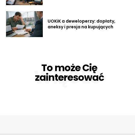
UOKiK a deweloperzy: dopłaty,
aneksy i presja na kupujących
To może Cię
WIĘCEJ
zainteresować