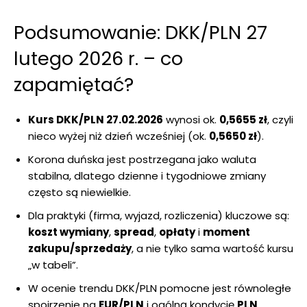
Podsumowanie: DKK/PLN 27
lutego 2026 r. – co
zapamiętać?
Kurs DKK/PLN 27.02.2026
wynosi ok.
0,5655 zł
, czyli
nieco wyżej niż dzień wcześniej (ok.
0,5650 zł
).
Korona duńska jest postrzegana jako waluta
stabilna, dlatego dzienne i tygodniowe zmiany
często są niewielkie.
Dla praktyki (firma, wyjazd, rozliczenia) kluczowe są:
koszt wymiany
,
spread
,
opłaty
i
moment
zakupu/sprzedaży
, a nie tylko sama wartość kursu
„w tabeli”.
W ocenie trendu DKK/PLN pomocne jest równoległe
spojrzenie na
EUR/PLN
i ogólną kondycję
PLN
.