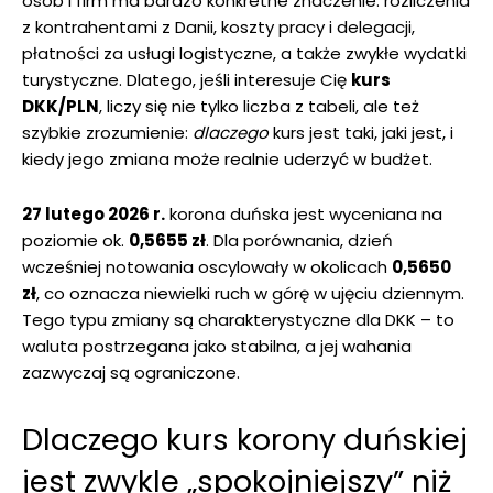
osób i firm ma bardzo konkretne znaczenie: rozliczenia
z kontrahentami z Danii, koszty pracy i delegacji,
płatności za usługi logistyczne, a także zwykłe wydatki
turystyczne. Dlatego, jeśli interesuje Cię
kurs
DKK/PLN
, liczy się nie tylko liczba z tabeli, ale też
szybkie zrozumienie:
dlaczego
kurs jest taki, jaki jest, i
kiedy jego zmiana może realnie uderzyć w budżet.
27 lutego 2026 r.
korona duńska jest wyceniana na
poziomie ok.
0,5655 zł
. Dla porównania, dzień
wcześniej notowania oscylowały w okolicach
0,5650
zł
, co oznacza niewielki ruch w górę w ujęciu dziennym.
Tego typu zmiany są charakterystyczne dla DKK – to
waluta postrzegana jako stabilna, a jej wahania
zazwyczaj są ograniczone.
Dlaczego kurs korony duńskiej
jest zwykle „spokojniejszy” niż