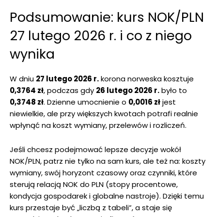
Podsumowanie: kurs NOK/PLN
27 lutego 2026 r. i co z niego
wynika
W dniu
27 lutego 2026 r.
korona norweska kosztuje
0,3764 zł
, podczas gdy
26 lutego 2026 r.
było to
0,3748 zł
. Dzienne umocnienie o
0,0016 zł
jest
niewielkie, ale przy większych kwotach potrafi realnie
wpłynąć na koszt wymiany, przelewów i rozliczeń.
Jeśli chcesz podejmować lepsze decyzje wokół
NOK/PLN, patrz nie tylko na sam kurs, ale też na: koszty
wymiany, swój horyzont czasowy oraz czynniki, które
sterują relacją NOK do PLN (stopy procentowe,
kondycja gospodarek i globalne nastroje). Dzięki temu
kurs przestaje być „liczbą z tabeli”, a staje się