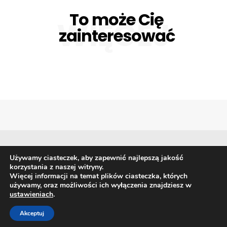
To może Cię
WIĘCEJ
zainteresować
Używamy ciasteczek, aby zapewnić najlepszą jakość
korzystania z naszej witryny.
Biznes
Giełda i waluty
Gospodarka
Finanse
Więcej informacji na temat plików ciasteczka, których
Prawo
Technologia i trendy
używamy, oraz możliwości ich wyłączenia znajdziesz w
ustawieniach
.
Akceptuj
Copyright © 2026 Przekrój Finansowy Polska