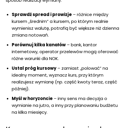
sposób realizacji wymiany.
Sprawdź spread i prowizje
– różnice między
kursem „średnim” a kursem, po którym realnie
wymienisz walutę, potrafią być większe niż dzienna
zmiana notowań.
Porównuj kilka kanałów
– bank, kantor
internetowy, operator przelewów mogą oferować
różne warunki dla NOK.
Ustal próg kursowy
– zamiast „polować” na
idealny moment, wyznacz kurs, przy którym
realizujesz wymianę (np. część kwoty teraz, część
później).
Myśl w horyzoncie
– inny sens ma decyzja o
wymianie na jutro, a inny przy planowaniu budżetu
na kilka miesięcy.