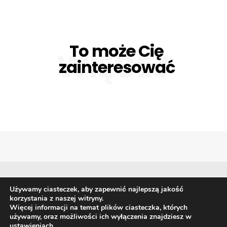
To może Cię
WIĘCEJ
zainteresować
Używamy ciasteczek, aby zapewnić najlepszą jakość
korzystania z naszej witryny.
Biznes
Giełda i waluty
Gospodarka
Finanse
Więcej informacji na temat plików ciasteczka, których
Prawo
Technologia i trendy
używamy, oraz możliwości ich wyłączenia znajdziesz w
ustawieniach
.