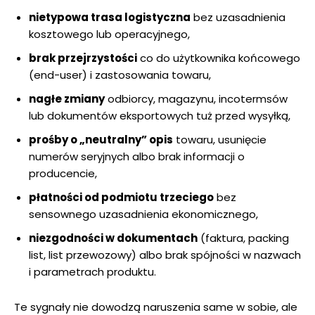
nietypowa trasa logistyczna
bez uzasadnienia
kosztowego lub operacyjnego,
brak przejrzystości
co do użytkownika końcowego
(end-user) i zastosowania towaru,
nagłe zmiany
odbiorcy, magazynu, incotermsów
lub dokumentów eksportowych tuż przed wysyłką,
prośby o „neutralny” opis
towaru, usunięcie
numerów seryjnych albo brak informacji o
producencie,
płatności od podmiotu trzeciego
bez
sensownego uzasadnienia ekonomicznego,
niezgodności w dokumentach
(faktura, packing
list, list przewozowy) albo brak spójności w nazwach
i parametrach produktu.
Te sygnały nie dowodzą naruszenia same w sobie, ale