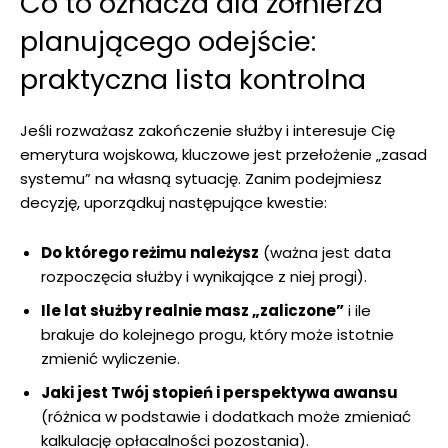
Co to oznacza dla żołnierza
planującego odejście:
praktyczna lista kontrolna
Jeśli rozważasz zakończenie służby i interesuje Cię
emerytura wojskowa, kluczowe jest przełożenie „zasad
systemu” na własną sytuację. Zanim podejmiesz
decyzję, uporządkuj następujące kwestie:
Do którego reżimu należysz
(ważna jest data
rozpoczęcia służby i wynikające z niej progi).
Ile lat służby realnie masz „zaliczone”
i ile
brakuje do kolejnego progu, który może istotnie
zmienić wyliczenie.
Jaki jest Twój stopień i perspektywa awansu
(różnica w podstawie i dodatkach może zmieniać
kalkulację opłacalności pozostania).