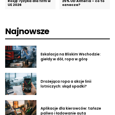
Rosję: ryzyka dla firm w
25% UD Almería – co to
UE 2026
oznacza?
Najnowsze
Eskalacja na Bliskim Wschodzie:
giełdy w dół, ropa w górę
Drożejąca ropa a akcje linii
lotniczych: skąd spadki?
Aplikacje dla kierowców: tańsze
paliwo i ładowanie auta