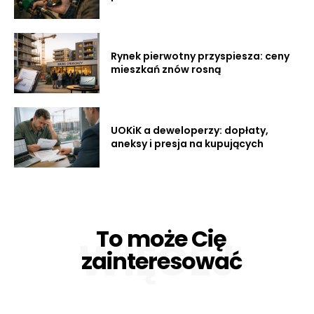
Rynek pierwotny przyspiesza: ceny
mieszkań znów rosną
UOKiK a deweloperzy: dopłaty,
aneksy i presja na kupujących
To może Cię
WIĘCEJ
zainteresować