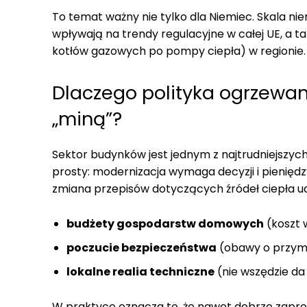
To temat ważny nie tylko dla Niemiec. Skala ni
wpływają na trendy regulacyjne w całej UE, a t
kotłów gazowych po pompy ciepła) w regionie.
Dlaczego polityka ogrzewan
„miną”?
Sektor budynków jest jednym z najtrudniejszyc
prosty: modernizacja wymaga decyzji i pieniędz
zmiana przepisów dotyczących źródeł ciepła ud
budżety gospodarstw domowych
(koszt w
poczucie bezpieczeństwa
(obawy o przymus
lokalne realia techniczne
(nie wszędzie da
W praktyce oznacza to, że nawet dobrze zaproj