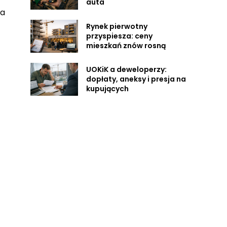
auta
na
Rynek pierwotny
przyspiesza: ceny
mieszkań znów rosną
UOKiK a deweloperzy:
dopłaty, aneksy i presja na
kupujących