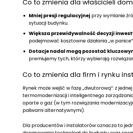
Co to zmienia dla właścicieli do
Mniej presji regulacyjnej
przy wymianie źró
sytuacji budynku.
Większa przewidywalność decyzji inwes
podejmować kosztowne działania „w panice”,
Dotacje nadal mogą pozostać kluczow
premiujemy tych, którzy wybierają rozwiązani
Co to zmienia dla firm i rynku in
Rynek może wejść w fazę „dwutorową”: z jednej
termomodernizacji i inteligentnego zarządzania 
oparte o gaz (w tym rozwiązania modernizacyj
paliwami alternatywnymi).
Dla producentów i instalatorów oznacza to jed
dopasowania technologii do budynku oraz spraw