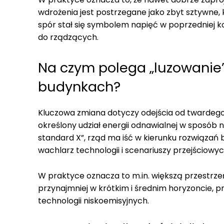
wdrożenia jest postrzegane jako zbyt sztywne,
spór stał się symbolem napięć w poprzedniej ko
do rządzących.
Na czym polega „luzowanie” 
budynkach?
Kluczowa zmiana dotyczy odejścia od twardeg
określony udział energii odnawialnej w sposób n
standard X”, rząd ma iść w kierunku rozwiązań 
wachlarz technologii i scenariuszy przejściowyc
W praktyce oznacza to m.in. większą przestrzeń
przynajmniej w krótkim i średnim horyzoncie, 
technologii niskoemisyjnych.