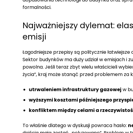
formalności.
Najważniejszy dylemat: ela
emisji
Łagodniejsze przepisy są politycznie łatwiejsze
Sektor budynków ma duży udział w emisjach i zu
powolna. Jeśli teraz zbyt wielu właścicieli wybie
życia”, kraj może stanąć przed problemem za kil
utrwaleniem infrastruktury gazowej
w bu
wyższymi kosztami późniejszego przyspi
konfliktem między celami a rzeczywistoś
To właśnie dlatego w dyskusji powraca hasło:
n
dojścia mają zostać „poluzowane”. Problem w tym,