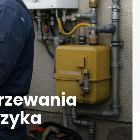
grzewania
yzyka