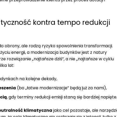
styczność kontra tempo redukcji
 do obrony, ale rodzą ryzyko spowolnienia transformacji.
życiu energii, a modernizacja budynków jest z natury
rze rozwiązanie „najtańsze dziś”, a nie „najtańsze w cyklu
ka lat:
dynkach na kolejne dekady,
eszenia
(bo „łatwe modernizacje” będą już za nami),
cią
, gdy terminy redukcji emisji staną się bardziej napięte
eutralność klimatyczna
jako cel pozostaje, ale narzędz
 że cele klimatyczne nie rozliczają się z intencji, tylko z