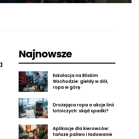
Najnowsze
a
Eskalacja na Bliskim
Wschodzie: giełdy w dół,
ropa w górę
Drożejąca ropa a akcje linii
lotniczych: skąd spadki?
Aplikacje dla kierowców:
tańsze paliwo i ładowanie