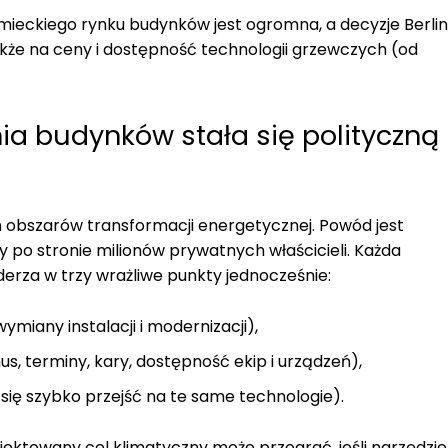
emieckiego rynku budynków jest ogromna, a decyzje Berli
akże na ceny i dostępność technologii grzewczych (od
ia budynków stała się polityczną
h obszarów transformacji energetycznej. Powód jest
y po stronie milionów prywatnych właścicieli. Każda
erza w trzy wrażliwe punkty jednocześnie:
ymiany instalacji i modernizacji),
, terminy, kary, dostępność ekip i urządzeń),
 się szybko przejść na te same technologie).
ektowany cel klimatyczny może przegrać, jeśli narzędzie