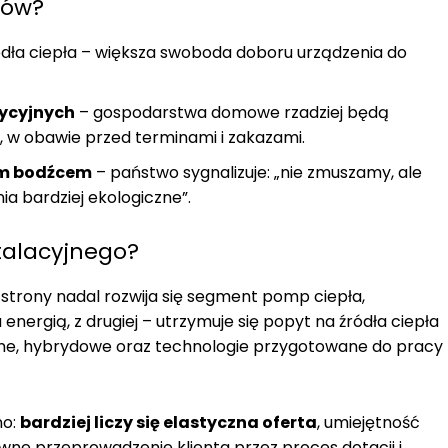
mów?
dła ciepła – większa swoboda doboru urządzenia do
tycyjnych
– gospodarstwa domowe rzadziej będą
 w obawie przed terminami i zakazami.
ym bodźcem
– państwo sygnalizuje: „nie zmuszamy, ale
a bardziej ekologiczne”.
stalacyjnego?
 strony nadal rozwija się segment pomp ciepła,
energią, z drugiej – utrzymuje się popyt na źródła ciepła
ne, hybrydowe oraz technologie przygotowane do pracy 
no:
bardziej liczy się elastyczna oferta
, umiejętność
ne przeprowadzenie klienta przez proces dotacji i