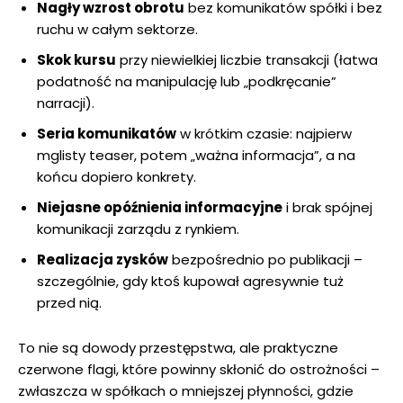
Nagły wzrost obrotu
bez komunikatów spółki i bez
ruchu w całym sektorze.
Skok kursu
przy niewielkiej liczbie transakcji (łatwa
podatność na manipulację lub „podkręcanie”
narracji).
Seria komunikatów
w krótkim czasie: najpierw
mglisty teaser, potem „ważna informacja”, a na
końcu dopiero konkrety.
Niejasne opóźnienia informacyjne
i brak spójnej
komunikacji zarządu z rynkiem.
Realizacja zysków
bezpośrednio po publikacji –
szczególnie, gdy ktoś kupował agresywnie tuż
przed nią.
To nie są dowody przestępstwa, ale praktyczne
czerwone flagi, które powinny skłonić do ostrożności –
zwłaszcza w spółkach o mniejszej płynności, gdzie