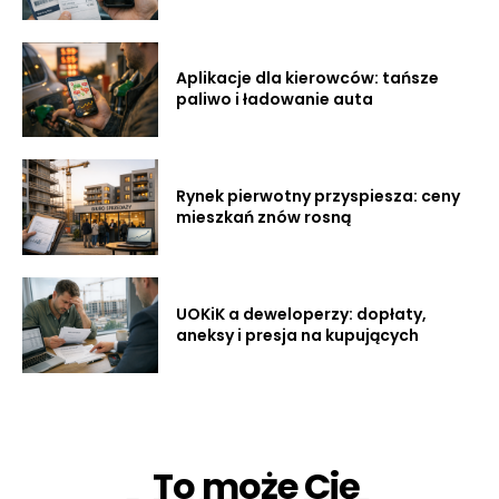
Aplikacje dla kierowców: tańsze
paliwo i ładowanie auta
Rynek pierwotny przyspiesza: ceny
mieszkań znów rosną
UOKiK a deweloperzy: dopłaty,
aneksy i presja na kupujących
To może Cię