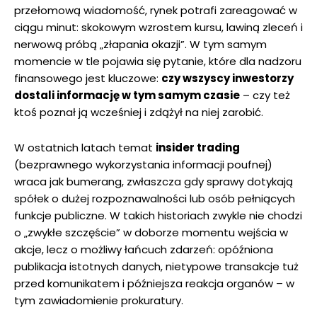
przełomową wiadomość, rynek potrafi zareagować w
ciągu minut: skokowym wzrostem kursu, lawiną zleceń i
nerwową próbą „złapania okazji”. W tym samym
momencie w tle pojawia się pytanie, które dla nadzoru
finansowego jest kluczowe:
czy wszyscy inwestorzy
dostali informację w tym samym czasie
– czy też
ktoś poznał ją wcześniej i zdążył na niej zarobić.
W ostatnich latach temat
insider trading
(bezprawnego wykorzystania informacji poufnej)
wraca jak bumerang, zwłaszcza gdy sprawy dotykają
spółek o dużej rozpoznawalności lub osób pełniących
funkcje publiczne. W takich historiach zwykle nie chodzi
o „zwykłe szczęście” w doborze momentu wejścia w
akcje, lecz o możliwy łańcuch zdarzeń: opóźniona
publikacja istotnych danych, nietypowe transakcje tuż
przed komunikatem i późniejsza reakcja organów – w
tym zawiadomienie prokuratury.