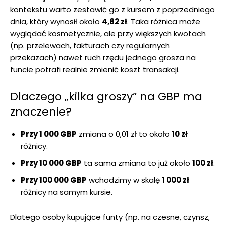
kontekstu warto zestawić go z kursem z poprzedniego
dnia, który wynosił około
4,82 zł
. Taka różnica może
wyglądać kosmetycznie, ale przy większych kwotach
(np. przelewach, fakturach czy regularnych
przekazach) nawet ruch rzędu jednego grosza na
funcie potrafi realnie zmienić koszt transakcji.
Dlaczego „kilka groszy” na GBP ma
znaczenie?
Przy 1 000 GBP
zmiana o 0,01 zł to około
10 zł
różnicy.
Przy 10 000 GBP
ta sama zmiana to już około
100 zł
.
Przy 100 000 GBP
wchodzimy w skalę
1 000 zł
różnicy na samym kursie.
Dlatego osoby kupujące funty (np. na czesne, czynsz,