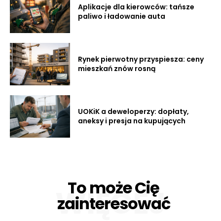
Aplikacje dla kierowców: tańsze
paliwo i ładowanie auta
Rynek pierwotny przyspiesza: ceny
mieszkań znów rosną
UOKiK a deweloperzy: dopłaty,
aneksy i presja na kupujących
To może Cię
WIĘCEJ
zainteresować