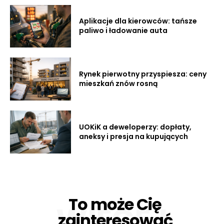
Aplikacje dla kierowców: tańsze
paliwo i ładowanie auta
Rynek pierwotny przyspiesza: ceny
mieszkań znów rosną
UOKiK a deweloperzy: dopłaty,
aneksy i presja na kupujących
To może Cię
WIĘCEJ
zainteresować