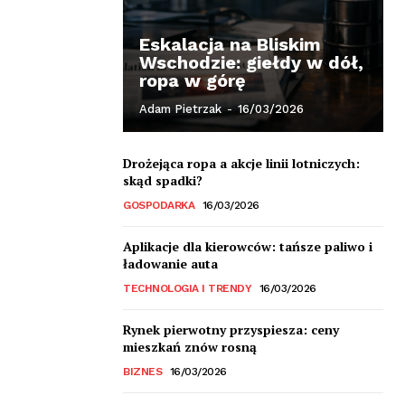
Eskalacja na Bliskim
Wschodzie: giełdy w dół,
ropa w górę
Adam Pietrzak
-
16/03/2026
Drożejąca ropa a akcje linii lotniczych:
skąd spadki?
GOSPODARKA
16/03/2026
Aplikacje dla kierowców: tańsze paliwo i
ładowanie auta
TECHNOLOGIA I TRENDY
16/03/2026
Rynek pierwotny przyspiesza: ceny
mieszkań znów rosną
BIZNES
16/03/2026