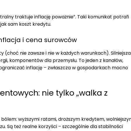
alny traktuje inflację poważnie”. Taki komunikat potrafi
jak sam koszt kredytu.
nflacja i cena surowców
 (choć nie zawsze i nie w każdych warunkach). Silniejsza
nergii, komponentów dla przemysłu. To jeden z kanałów,
ograniczać inflację – zwłaszcza w gospodarkach mocno
entowych: nie tylko „walka z
z bólem: wyższymi ratami, droższym kredytem, wolniejsz
u. Są też realne korzyści – szczególnie dla stabilności