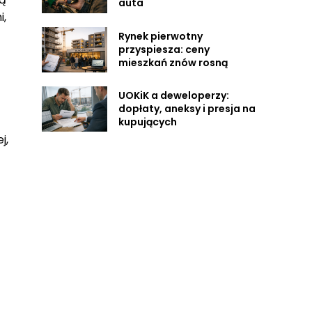
auta
i,
Rynek pierwotny
przyspiesza: ceny
mieszkań znów rosną
UOKiK a deweloperzy:
dopłaty, aneksy i presja na
kupujących
j,