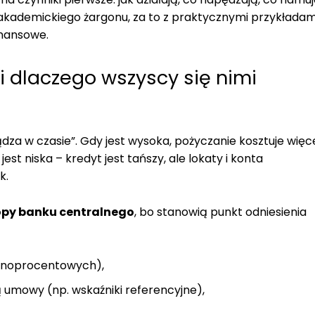
ez akademickiego żargonu, za to z praktycznymi przykładam
nansowe.
 dlaczego wszyscy się nimi
dza w czasie”. Gdy jest wysoka, pożyczanie kosztuje więce
st niska – kredyt jest tańszy, ale lokaty i konta
k.
opy banku centralnego
, bo stanowią punkt odniesienia
nnoprocentowych),
umowy (np. wskaźniki referencyjne),