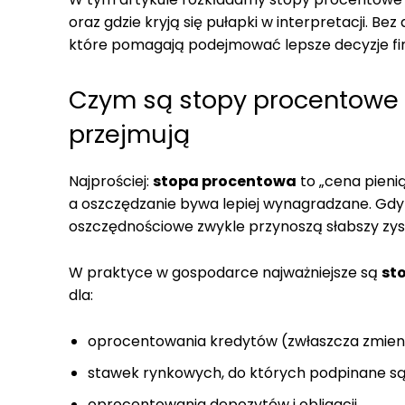
oraz gdzie kryją się pułapki w interpretacji. B
które pomagają podejmować lepsze decyzje fi
Czym są stopy procentowe i
przejmują
Najprościej:
stopa procentowa
to „cena pienią
a oszczędzanie bywa lepiej wynagradzane. Gdy je
oszczędnościowe zwykle przynoszą słabszy zys
W praktyce w gospodarce najważniejsze są
st
dla:
oprocentowania kredytów (zwłaszcza zmie
stawek rynkowych, do których podpinane są 
oprocentowania depozytów i obligacji,