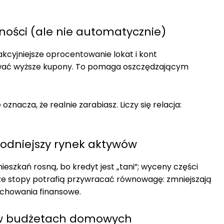
ności (ale nie automatycznie)
akcyjniejsze oprocentowanie lokat i kont
awać wyższe kupony. To pomaga oszczędzającym
nacza, że realnie zarabiasz. Liczy się relacja:
hłodniejszy rynek aktywów
mieszkań rosną, bo kredyt jest „tani”; wyceny części
ze stopy potrafią przywracać równowagę: zmniejszają
achowania finansowe.
 i w budżetach domowych