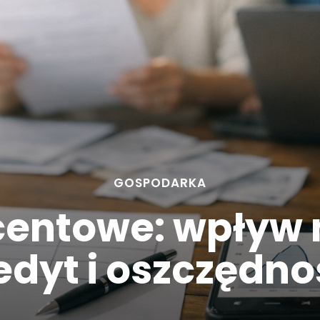
GOSPODARKA
entowe: wpływ n
edyt i oszczędno