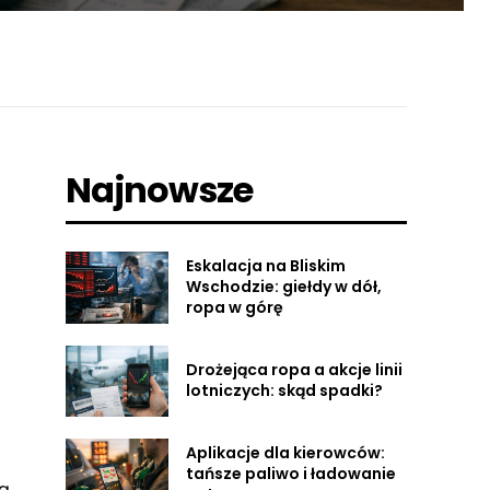
Najnowsze
Eskalacja na Bliskim
Wschodzie: giełdy w dół,
ropa w górę
Drożejąca ropa a akcje linii
lotniczych: skąd spadki?
Aplikacje dla kierowców:
tańsze paliwo i ładowanie
ją