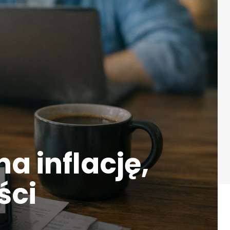
a inflację,
ści