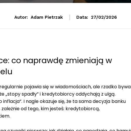
Autor:
Adam Pietrzak
Data:
27/02/2026
ce: co naprawdę zmieniają w
felu
 regularnie pojawia się w wiadomościach, ale rzadko bywa
że „stopy spadły” i kredytobiorcy oddychają z ulgą.
inflacja”. I nagle okazuje się, że ta sama decyzja banku
zależnie od tego, kim jesteś: kredytobiorcą,
kiem.
 czynniki pierwsze: jak działają, co napędzają, co hamu