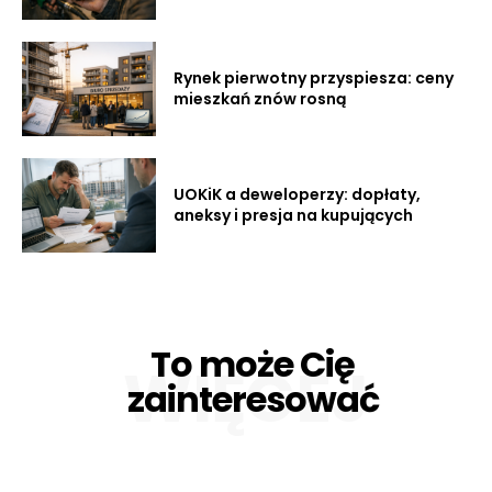
Rynek pierwotny przyspiesza: ceny
mieszkań znów rosną
UOKiK a deweloperzy: dopłaty,
aneksy i presja na kupujących
To może Cię
WIĘCEJ
zainteresować