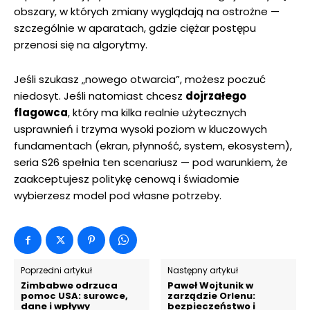
obszary, w których zmiany wyglądają na ostrożne —
szczególnie w aparatach, gdzie ciężar postępu
przenosi się na algorytmy.
Jeśli szukasz „nowego otwarcia”, możesz poczuć
niedosyt. Jeśli natomiast chcesz
dojrzałego
flagowca
, który ma kilka realnie użytecznych
usprawnień i trzyma wysoki poziom w kluczowych
fundamentach (ekran, płynność, system, ekosystem),
seria S26 spełnia ten scenariusz — pod warunkiem, że
zaakceptujesz politykę cenową i świadomie
wybierzesz model pod własne potrzeby.
Poprzedni artykuł
Następny artykuł
Zimbabwe odrzuca
Paweł Wojtunik w
pomoc USA: surowce,
zarządzie Orlenu:
dane i wpływy
bezpieczeństwo i