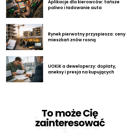
Aplikacje dla kierowców: tańsze
paliwo i ładowanie auta
Rynek pierwotny przyspiesza: ceny
mieszkań znów rosną
UOKiK a deweloperzy: dopłaty,
aneksy i presja na kupujących
To może Cię
WIĘCEJ
zainteresować