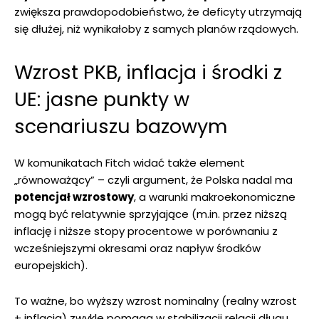
zwiększa prawdopodobieństwo, że deficyty utrzymają
się dłużej, niż wynikałoby z samych planów rządowych.
Wzrost PKB, inflacja i środki z
UE: jasne punkty w
scenariuszu bazowym
W komunikatach Fitch widać także element
„równoważący” – czyli argument, że Polska nadal ma
potencjał wzrostowy
, a warunki makroekonomiczne
mogą być relatywnie sprzyjające (m.in. przez niższą
inflację i niższe stopy procentowe w porównaniu z
wcześniejszymi okresami oraz napływ środków
europejskich).
To ważne, bo wyższy wzrost nominalny (realny wzrost
+ inflacja) zwykle pomaga w stabilizacji relacji długu