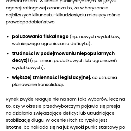
komentarzem” w sensie publicystycznym. W języku
agencji ratingowej oznacza to, że w horyzoncie
najbliższych kilkunastu–kilkudziesięciu miesięcy rośnie
prawdopodobieństwo:
poluzowania fiskalnego
(np. nowych wydatków,
wolniejszego ograniczania deficytu),
trudności w podejmowaniu niepopularnych
decyzji
(np. zmian podatkowych lub ograniczeń
wydatkowych),
większej zmienności legislacyjnej
, co utrudnia
planowanie konsolidacji.
Rynek zwykle reaguje nie na sam fakt wyborów, lecz na
to, czy w okresie przedwyborczym pojawia się presja
na działania zwiększające deficyt lub utrudniające
stabilizację długu. W ocenie Fitch to ryzyko jest
istotne, bo nakłada się na już wysoki punkt startowy po