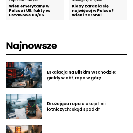
Wiek emerytalny w
Kiedy zarabia się
Polsce i UE: fakty vs
najwięcej w Polsce?
ustawowe 60/65
Wiek i zarobki
Najnowsze
Eskalacja na Bliskim Wschodzie:
giełdy w dół, ropa w górę
Drożejąca ropa a akcje linii
lotniczych: skąd spadki?