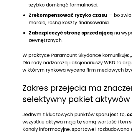
szybko domknąć formalności.
Zrekompensować ryzyko czasu
— bo zwłok
morale, rosną koszty finansowania.
Zabezpieczyć stronę sprzedającą
na wypa
zewnętrznych.
W praktyce Paramount Skydance komunikuje: „pł
Dla rady nadzorczej i akcjonariuszy WBD to ar
w którym rynkowa wycena firm mediowych bywa 
Zakres przejęcia ma znaczen
selektywny pakiet aktywów
Jednym z kluczowych punktów sporu jest to,
c
wszystkie aktywa mają tę samą wartość i ten sam
Kanały informacyjne, sportowe i rozbudowana si