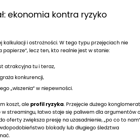
ł: ekonomia kontra ryzyko
kalkulacji i ostrożności. W tego typu przejęciach nie
apierze”, lecz ten, kto realnie jest w stanie:
 atrakcyjna tu i teraz,
graża konkurencji,
go „wiszenia” w niepewności.
m koszt, ale
profil ryzyka
. Przejęcie dużego konglomera
e w streamingu, łatwo staje się paliwem dla argumentów 
do oferty zwiększa presję na uzasadnienie, „po co to nam”
prawdopodobieństwo blokady lub długiego śledztwa
nać.