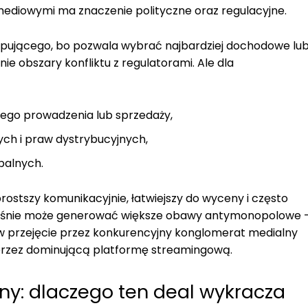
 mediowymi ma znaczenie polityczne oraz regulacyjne.
upującego, bo pozwala wybrać najbardziej dochodowe lu
e obszary konfliktu z regulatorami. Ale dla
zego prowadzenia lub sprzedaży,
ych i praw dystrybucyjnych,
palnych.
prostszy komunikacyjnie, łatwiejszy do wyceny i często
ocześnie może generować większe obawy antymonopolowe 
w przejęcie przez konkurencyjny konglomerat medialny
e przez dominującą platformę streamingową.
ny: dlaczego ten deal wykracza