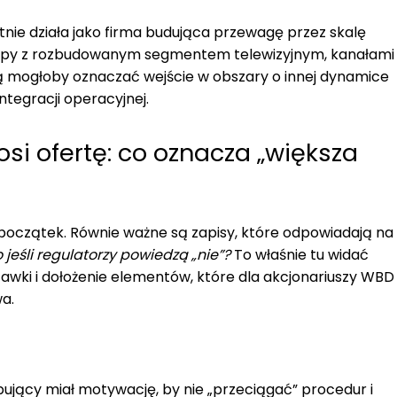
ietnie działa jako firma budująca przewagę przez skalę
 grupy z rozbudowanym segmentem telewizyjnym, kanałami
ą mogłoby oznaczać wejście w obszary o innej dynamice
 integracji operacyjnej.
i ofertę: co oznacza „większa
 początek. Równie ważne są zapisy, które odpowiadają na
 jeśli regulatorzy powiedzą „nie”?
To właśnie tu widać
tawki i dołożenie elementów, które dla akcjonariuszy WBD
a.
ujący miał motywację, by nie „przeciągać” procedur i