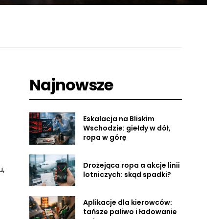
Najnowsze
Eskalacja na Bliskim
Wschodzie: giełdy w dół,
ropa w górę
Drożejąca ropa a akcje linii
u,
lotniczych: skąd spadki?
Aplikacje dla kierowców:
tańsze paliwo i ładowanie