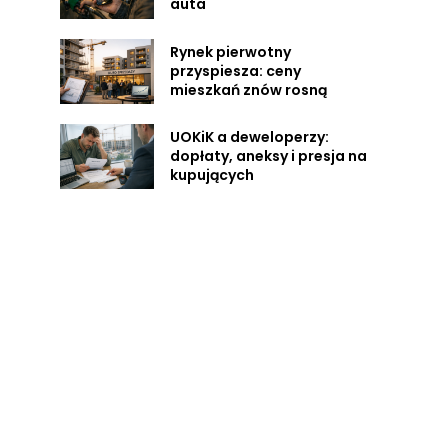
auta
z
Rynek pierwotny
przyspiesza: ceny
mieszkań znów rosną
UOKiK a deweloperzy:
dopłaty, aneksy i presja na
kupujących