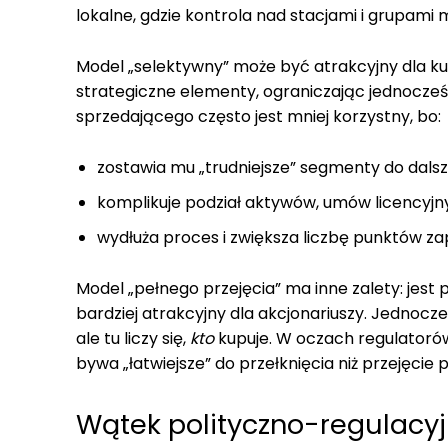
lokalne, gdzie kontrola nad stacjami i grupami
Model „selektywny” może być atrakcyjny dla k
strategiczne elementy, ograniczając jednocześni
sprzedającego często jest mniej korzystny, bo:
zostawia mu „trudniejsze” segmenty do dals
komplikuje podział aktywów, umów licencyjn
wydłuża proces i zwiększa liczbę punktów za
Model „pełnego przejęcia” ma inne zalety: jest 
bardziej atrakcyjny dla akcjonariuszy. Jedn
ale tu liczy się,
kto
kupuje. W oczach regulatoró
bywa „łatwiejsze” do przełknięcia niż przejęci
Wątek polityczno-regulacyj