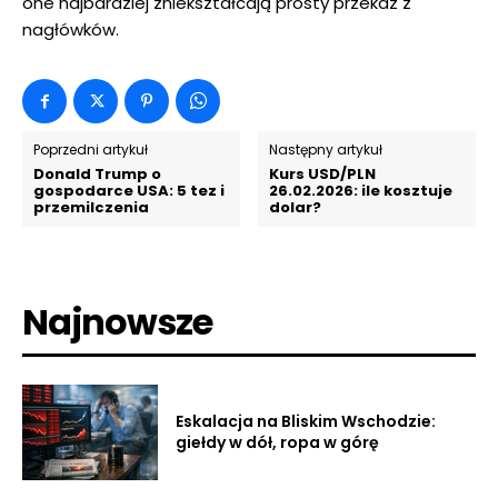
one najbardziej zniekształcają prosty przekaz z
nagłówków.
Poprzedni artykuł
Następny artykuł
Donald Trump o
Kurs USD/PLN
gospodarce USA: 5 tez i
26.02.2026: ile kosztuje
przemilczenia
dolar?
Najnowsze
Eskalacja na Bliskim Wschodzie:
giełdy w dół, ropa w górę