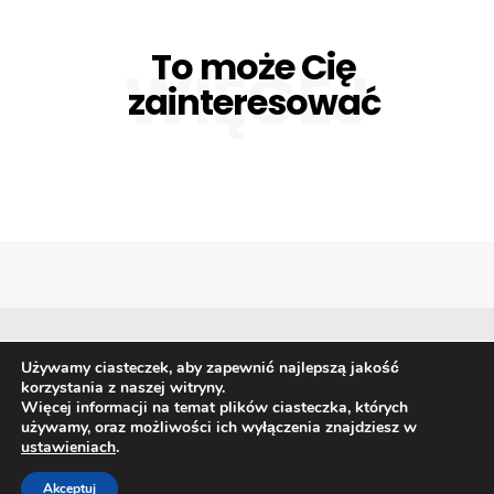
To może Cię
WIĘCEJ
zainteresować
Używamy ciasteczek, aby zapewnić najlepszą jakość
korzystania z naszej witryny.
Biznes
Giełda i waluty
Gospodarka
Finanse
Więcej informacji na temat plików ciasteczka, których
Prawo
Technologia i trendy
używamy, oraz możliwości ich wyłączenia znajdziesz w
ustawieniach
.
Akceptuj