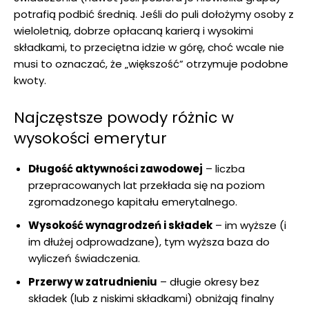
potrafią podbić średnią. Jeśli do puli dołożymy osoby z
wieloletnią, dobrze opłacaną karierą i wysokimi
składkami, to przeciętna idzie w górę, choć wcale nie
musi to oznaczać, że „większość” otrzymuje podobne
kwoty.
Najczęstsze powody różnic w
wysokości emerytur
Długość aktywności zawodowej
– liczba
przepracowanych lat przekłada się na poziom
zgromadzonego kapitału emerytalnego.
Wysokość wynagrodzeń i składek
– im wyższe (i
im dłużej odprowadzane), tym wyższa baza do
wyliczeń świadczenia.
Przerwy w zatrudnieniu
– długie okresy bez
składek (lub z niskimi składkami) obniżają finalny