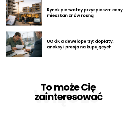
Rynek pierwotny przyspiesza: ceny
mieszkań znów rosną
UOKiK a deweloperzy: dopłaty,
aneksy i presja na kupujących
To może Cię
WIĘCEJ
zainteresować