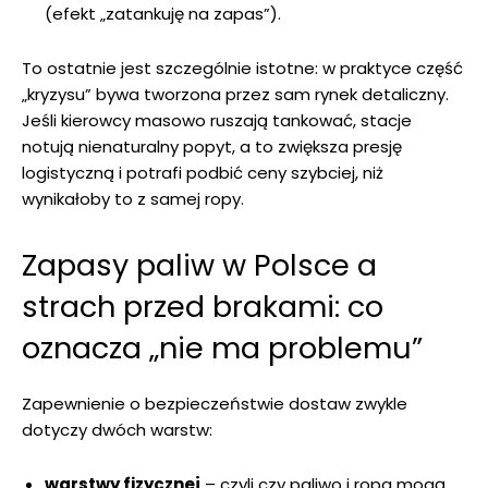
(efekt „zatankuję na zapas”).
To ostatnie jest szczególnie istotne: w praktyce część
„kryzysu” bywa tworzona przez sam rynek detaliczny.
Jeśli kierowcy masowo ruszają tankować, stacje
notują nienaturalny popyt, a to zwiększa presję
logistyczną i potrafi podbić ceny szybciej, niż
wynikałoby to z samej ropy.
Zapasy paliw w Polsce a
strach przed brakami: co
oznacza „nie ma problemu”
Zapewnienie o bezpieczeństwie dostaw zwykle
dotyczy dwóch warstw:
warstwy fizycznej
– czyli czy paliwo i ropa mogą