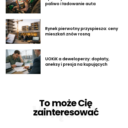
paliwo i ładowanie auta
Rynek pierwotny przyspiesza: ceny
mieszkań znów rosną
UOKiK a deweloperzy: dopłaty,
aneksy i presja na kupujących
To może Cię
WIĘCEJ
zainteresować