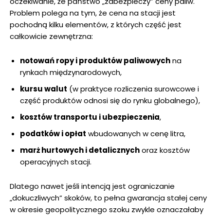
oczekiwanie, że państwo „zabezpieczy” ceny paliw.
Problem polega na tym, że cena na stacji jest
pochodną kilku elementów, z których część jest
całkowicie zewnętrzna:
notowań ropy i produktów paliwowych
na
rynkach międzynarodowych,
kursu walut
(w praktyce rozliczenia surowcowe i
część produktów odnosi się do rynku globalnego),
kosztów transportu i ubezpieczenia
,
podatków i opłat
wbudowanych w cenę litra,
marż hurtowych i detalicznych
oraz kosztów
operacyjnych stacji.
Dlatego nawet jeśli intencją jest ograniczanie
„dokuczliwych” skoków, to pełna gwarancja stałej ceny
w okresie geopolitycznego szoku zwykle oznaczałaby