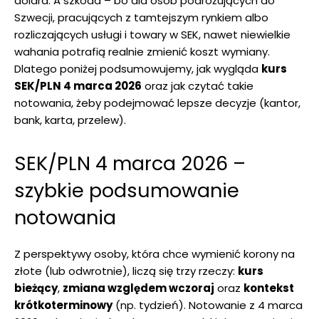
dolara. A szkoda – bo dla osób podróżujących do
Szwecji, pracujących z tamtejszym rynkiem albo
rozliczających usługi i towary w SEK, nawet niewielkie
wahania potrafią realnie zmienić koszt wymiany.
Dlatego poniżej podsumowujemy, jak wygląda
kurs
SEK/PLN 4 marca 2026
oraz jak czytać takie
notowania, żeby podejmować lepsze decyzje (kantor,
bank, karta, przelew).
SEK/PLN 4 marca 2026 –
szybkie podsumowanie
notowania
Z perspektywy osoby, która chce wymienić korony na
złote (lub odwrotnie), liczą się trzy rzeczy:
kurs
bieżący
,
zmiana względem wczoraj
oraz
kontekst
krótkoterminowy
(np. tydzień). Notowanie z 4 marca