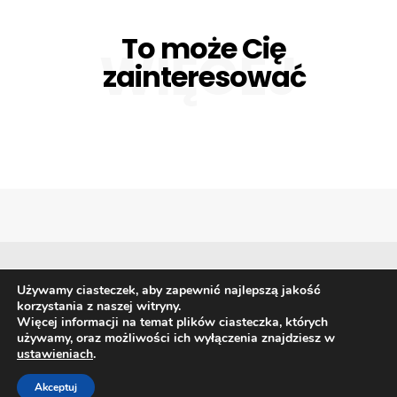
To może Cię
WIĘCEJ
zainteresować
Używamy ciasteczek, aby zapewnić najlepszą jakość
korzystania z naszej witryny.
Biznes
Giełda i waluty
Gospodarka
Finanse
Więcej informacji na temat plików ciasteczka, których
Prawo
Technologia i trendy
używamy, oraz możliwości ich wyłączenia znajdziesz w
ustawieniach
.
Akceptuj
Copyright © 2026 Przekrój Finansowy Polska