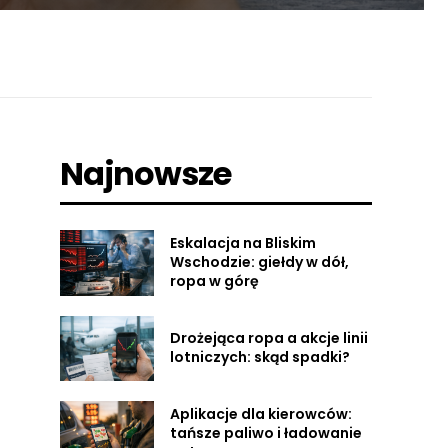
Najnowsze
Eskalacja na Bliskim
Wschodzie: giełdy w dół,
ropa w górę
Drożejąca ropa a akcje linii
lotniczych: skąd spadki?
Aplikacje dla kierowców:
tańsze paliwo i ładowanie