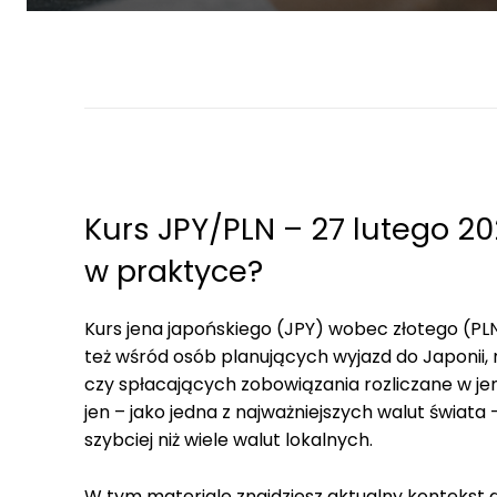
Kurs JPY/PLN – 27 lutego 202
w praktyce?
Kurs jena japońskiego (JPY) wobec złotego (PLN
też wśród osób planujących wyjazd do Japonii,
czy spłacających zobowiązania rozliczane w je
jen – jako jedna z najważniejszych walut świat
szybciej niż wiele walut lokalnych.
W tym materiale znajdziesz aktualny kontekst d