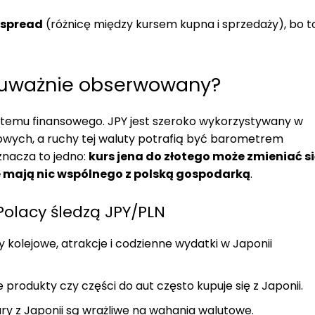
spread
(różnicę między kursem kupna i sprzedaży), bo t
k uważnie obserwowany?
stemu finansowego. JPY jest szeroko wykorzystywany w
wych, a ruchy tej waluty potrafią być barometrem
znacza to jedno:
kurs jena do złotego może zmieniać s
e mają nic wspólnego z polską gospodarką
.
Polacy śledzą JPY/PLN
ty kolejowe, atrakcje i codzienne wydatki w Japonii
 produkty czy części do aut często kupuje się z Japonii.
y z Japonii są wrażliwe na wahania walutowe.