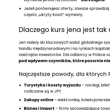
Jeżeli porównujesz oferty, zawsze sprawdzaj
często „ukryty koszt” wymiany.
Dlaczego kurs jena jest ta
Jen należy do kluczowych walut globalnego sy
handlu międzynarodowym i na rynkach kapitało
nastrojów inwestorów. Dla odbiorcy w Polsce o
pod wpływem czynników, które pozornie ni
Najczęstsze powody, dla których 
Turystyka i koszty wyjazdu
– noclegi, bile
rozliczane są w JPY.
Zakupy online
– elektronikę, kolekcjonerskie
Biznes i import
– firmy sprowadzające towar