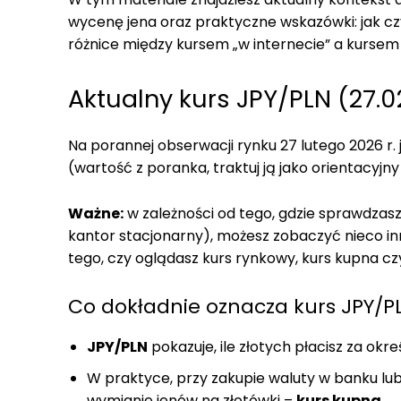
wycenę jena oraz praktyczne wskazówki: jak cz
różnice między kursem „w internecie” a kursem
Aktualny kurs JPY/PLN (27.0
Na porannej obserwacji rynku 27 lutego 2026 r.
(wartość z poranka, traktuj ją jako orientacyjn
Ważne:
w zależności od tego, gdzie sprawdzasz
kantor stacjonarny), możesz zobaczyć nieco inne
tego, czy oglądasz kurs rynkowy, kurs kupna cz
Co dokładnie oznacza kurs JPY/P
JPY/PLN
pokazuje, ile złotych płacisz za o
W praktyce, przy zakupie waluty w banku lub
wymianie jenów na złotówki –
kurs kupna
.