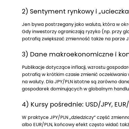
2) Sentyment rynkowy i „ucieczk
Jen bywa postrzegany jako waluta, która w ok
Gdy inwestorzy ograniczają ryzyko (np. przy 
potrafią zwiększać zmienność także na parze J
3) Dane makroekonomiczne i kon
Publikacje dotyczące inflacji, wzrostu gospoda
potrafią w krótkim czasie zmienić oczekiwania w
na waluty. Dla JPY/PLN istotne są zarówno dane z 
gospodarek dominujących w globalnym handlu
4) Kursy pośrednie: USD/JPY, EUR/
W praktyce JPY/PLN „dziedziczy” część zmienn
albo EUR/PLN, końcowy efekt często widać także