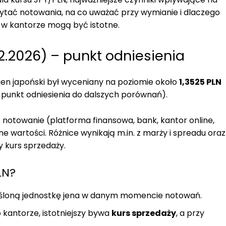
ytać notowania, na co uważać przy wymianie i dlaczego
 w kantorze mogą być istotne.
2.2026) – punkt odniesienia
 jen japoński był wyceniany na poziomie około
1,3525 PLN
y punkt odniesienia do dalszych porównań).
 notowanie (platforma finansowa, bank, kantor online,
 wartości. Różnice wynikają m.in. z marży i spreadu oraz
y kurs sprzedaży.
LN?
kreśloną jednostkę jena w danym momencie notowań.
 kantorze, istotniejszy bywa
kurs sprzedaży
, a przy