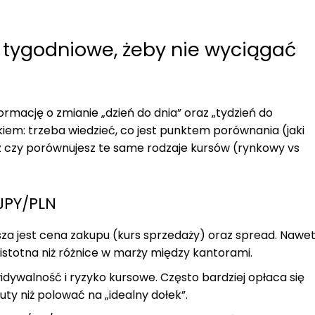
i tygodniowe, żeby nie wyciągać
mację o zmianie „dzień do dnia” oraz „tydzień do
iem: trzeba wiedzieć, co jest punktem porównania (jaki
az czy porównujesz te same rodzaje kursów (rynkowy vs
JPY/PLN
sza jest cena zakupu (kurs sprzedaży) oraz spread. Nawe
stotna niż różnice w marży między kantorami.
widywalność i ryzyko kursowe. Często bardziej opłaca się
y niż polować na „idealny dołek”.