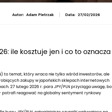
Autor:
Adam Pietrzak
Data:
27/02/2026
6: ile kosztuje jen i co to oznacza
) to temat, który wraca nie tylko wśród inwestorów, ale
 robiących zakupy w japońskich sklepach internetowych
nach. 27 lutego 2026 r. para JPY/PLN przyciąga uwagę, bo
a – potrafi reagować na globalny sentyment rynkowy
la kursu JPY/PLN, najważniejsze czynniki wpływające na