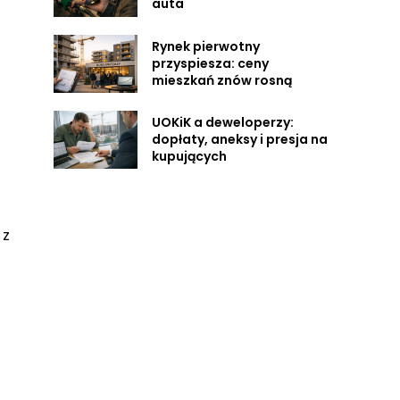
auta
Rynek pierwotny
przyspiesza: ceny
mieszkań znów rosną
UOKiK a deweloperzy:
dopłaty, aneksy i presja na
kupujących
 z