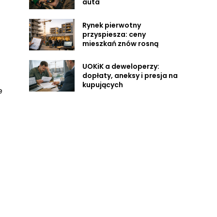
auta
Rynek pierwotny
przyspiesza: ceny
mieszkań znów rosną
UOKiK a deweloperzy:
dopłaty, aneksy i presja na
kupujących
e