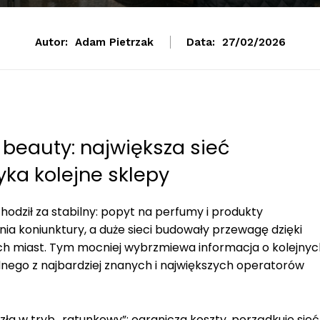
Autor:
Adam Pietrzak
Data:
27/02/2026
 beauty: największa sieć
yka kolejne sklepy
dził za stabilny: popyt na perfumy i produkty
ia koniunktury, a duże sieci budowały przewagę dzięki
rach miast. Tym mocniej wybrzmiewa informacja o kolejnyc
nego z najbardziej znanych i największych operatorów
szła w tryb „ratunkowy”: ogranicza koszty, porządkuje sieć