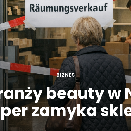
BIZNES
ranży beauty w
eper zamyka skl