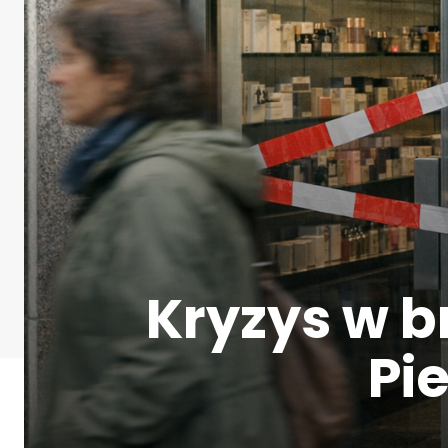
Kryzys w b
Pi