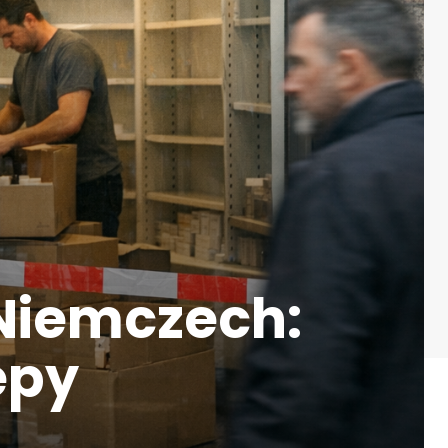
 Niemczech:
epy