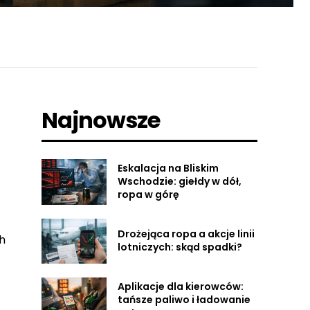
Najnowsze
Eskalacja na Bliskim
Wschodzie: giełdy w dół,
ropa w górę
Drożejąca ropa a akcje linii
h
lotniczych: skąd spadki?
Aplikacje dla kierowców:
tańsze paliwo i ładowanie