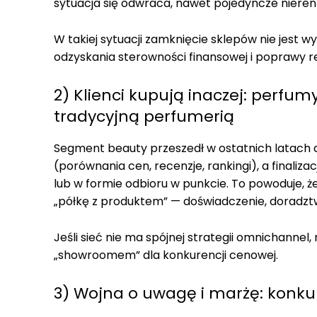
sytuacja się odwraca, nawet pojedyncze nieren
W takiej sytuacji zamknięcie sklepów nie jest
odzyskania sterowności finansowej i poprawy re
2) Klienci kupują inaczej: perfum
tradycyjną perfumerią
Segment beauty przeszedł w ostatnich latach d
(porównania cen, recenzje, rankingi), a finaliz
lub w formie odbioru w punkcie. To powoduje, ż
„półkę z produktem” — doświadczenie, doradzt
Jeśli sieć nie ma spójnej strategii omnichannel,
„showroomem” dla konkurencji cenowej.
3) Wojna o uwagę i marżę: konkur