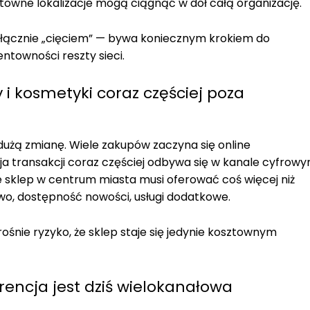
towne lokalizacje mogą ciągnąć w dół całą organizację.
 wyłącznie „cięciem” — bywa koniecznym krokiem do
ntowności reszty sieci.
y i kosmetyki coraz częściej poza
użą zmianę. Wiele zakupów zaczyna się online
acja transakcji coraz częściej odbywa się w kanale cyfrow
e sklep w centrum miasta musi oferować coś więcej niż
wo, dostępność nowości, usługi dodatkowe.
 rośnie ryzyko, że sklep staje się jedynie kosztownym
encja jest dziś wielokanałowa