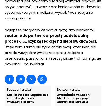
darowizna jest towarem o realnej wartości, pojawia się
ryzyko nadużyć – a wraz z nim konieczność budowania
systemu, który minimalizuje „wycieki” bez zabijania
sensu pomocy.
Najlepsze programy wsparcia łączą trzy elementy:
zaufanie do partnerów
,
prosty audytowalny
proces
oraz
szybką reakcję na nieprawidłowości
.
Dzięki temu firma nie tylko chroni swój wizerunek, ale
przede wszystkim zwiększa szansę, że każda
przekazana puszka karmy rzeczywiście trafi tam, gdzie
powinna – do zwierząt.
Poprzedni artykuł
Następny artykuł
Mafia VAT na Śląsku: 164
Zwolnienia w Aston
mln zł wyłudzeń i
Martin: przyczyny i
wnioski dla firm
skutki dla luksusu