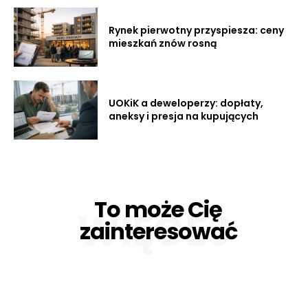
Rynek pierwotny przyspiesza: ceny
mieszkań znów rosną
UOKiK a deweloperzy: dopłaty,
aneksy i presja na kupujących
To może Cię
WIĘCEJ
zainteresować