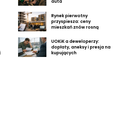
auta
Rynek pierwotny
przyspiesza: ceny
mieszkań znów rosną
UOKiK a deweloperzy:
dopłaty, aneksy i presja na
i
kupujących