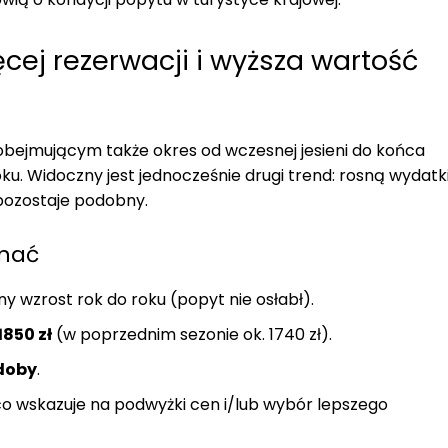
ęcej rezerwacji i wyższa wartość
 obejmującym także okres od wczesnej jesieni do końca
roku. Widoczny jest jednocześnie drugi trend: rosną wydatk
 pozostaje podobny.
znać
y wzrost rok do roku (popyt nie osłabł).
1850 zł
(w poprzednim sezonie ok. 1740 zł).
 doby
.
 co wskazuje na podwyżki cen i/lub wybór lepszego