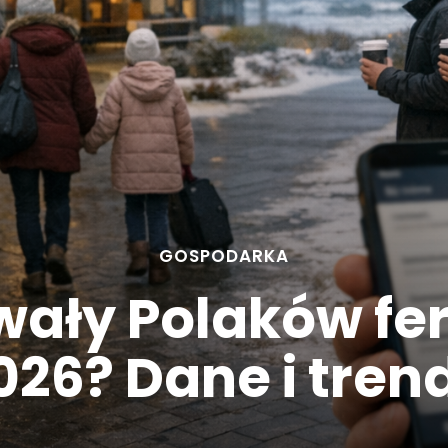
GOSPODARKA
owały Polaków fe
026? Dane i tren