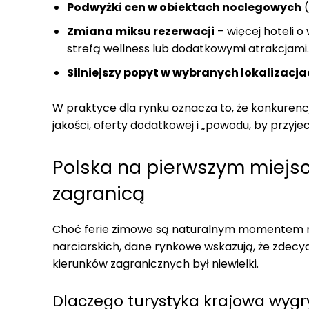
Podwyżki cen w obiektach noclegowych
(
Zmiana miksu rezerwacji
– więcej hoteli o
strefą wellness lub dodatkowymi atrakcjami.
Silniejszy popyt w wybranych lokalizacj
W praktyce dla rynku oznacza to, że konkurencj
jakości, oferty dodatkowej i „powodu, by przy
Polska na pierwszym miejsc
zagranicą
Choć ferie zimowe są naturalnym momentem n
narciarskich, dane rynkowe wskazują, że zdecyd
kierunków zagranicznych był niewielki.
Dlaczego turystyka krajowa wyg