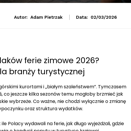
Autor:
Adam Pietrzak
Data:
02/03/2026
laków ferie zimowe 2026?
la branży turystycznej
, górskimi kurortami i „białym szaleństwem”. Tymczasem
ś, co jeszcze kilka sezonów temu mogłoby brzmieć jak
skie wybrzeże. Co ważne, nie chodzi wyłącznie o zmianę
l wypoczynku oraz struktura wydatków.
e Polacy wydawali na ferie, jak długo wyjeżdżali, gdzie
ówią o kondycji popytu w turystyce krajowej.