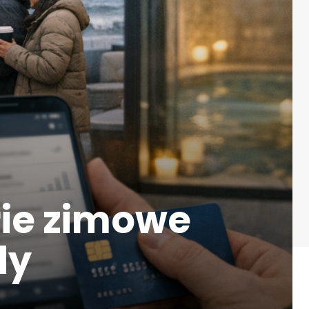
rie zimowe
dy