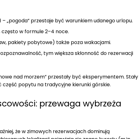
n) – „pogoda” przestaje być warunkiem udanego urlopu.
, często w formule 2–4 noce.
aw, pakiety pobytowe) także poza wakacjami.
rozpoznawalność, tym większa skłonność do rezerwacji
zimowe nad morzem” przestały być eksperymentem. Stały
część popytu na tradycyjne kierunki górskie.
jscowości: przewaga wybrzeża
raźniej, że w zimowych rezerwacjach dominują