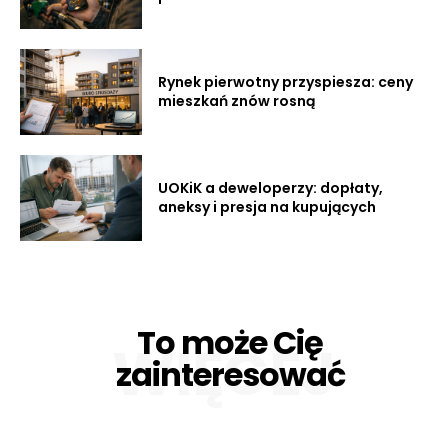
Rynek pierwotny przyspiesza: ceny
mieszkań znów rosną
UOKiK a deweloperzy: dopłaty,
aneksy i presja na kupujących
To może Cię
WIĘCEJ
zainteresować