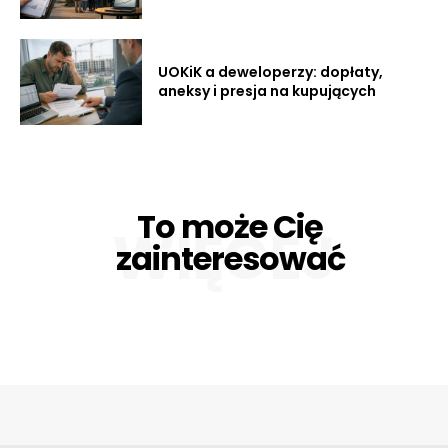
UOKiK a deweloperzy: dopłaty,
aneksy i presja na kupujących
To może Cię
WIĘCEJ
zainteresować