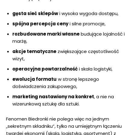
gęsta sieć sklepów
i wysoka wygoda dostępu,
spójna percepcja ceny
i silne promocje,
rozbudowane marki własne
budujące lojalność i
marżę,
akcje tematyczne
zwiększające częstotliwość
wizyt,
operacyjna powtarzalność
i skala logistyki,
ewolucja formatu
w stronę lepszego
doświadczenia zakupowego,
marketing nastawiony na konkret
, a nie na
wizerunkową sztukę dla sztuki.
Fenomen Biedronki nie polega więc na jednym
„sekretnym składniku”, tylko na umiejętnym łączeniu
twardej ekonomii (skala, logistyka, asortyment) z