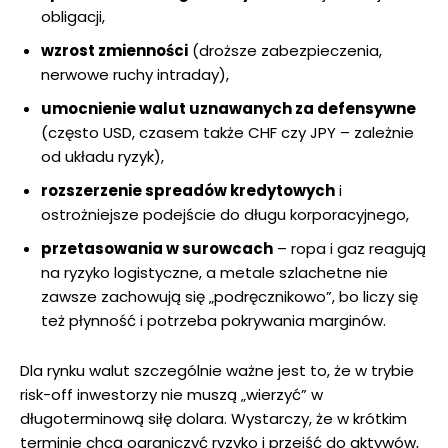
obligacji,
wzrost zmienności
(droższe zabezpieczenia,
nerwowe ruchy intraday),
umocnienie walut uznawanych za defensywne
(często USD, czasem także CHF czy JPY – zależnie
od układu ryzyk),
rozszerzenie spreadów kredytowych
i
ostrożniejsze podejście do długu korporacyjnego,
przetasowania w surowcach
– ropa i gaz reagują
na ryzyko logistyczne, a metale szlachetne nie
zawsze zachowują się „podręcznikowo”, bo liczy się
też płynność i potrzeba pokrywania marginów.
Dla rynku walut szczególnie ważne jest to, że w trybie
risk-off inwestorzy nie muszą „wierzyć” w
długoterminową siłę dolara. Wystarczy, że w krótkim
terminie chcą ograniczyć ryzyko i przejść do aktywów,