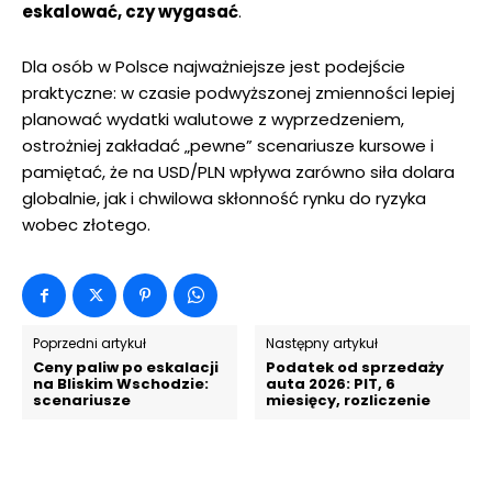
eskalować, czy wygasać
.
Dla osób w Polsce najważniejsze jest podejście
praktyczne: w czasie podwyższonej zmienności lepiej
planować wydatki walutowe z wyprzedzeniem,
ostrożniej zakładać „pewne” scenariusze kursowe i
pamiętać, że na USD/PLN wpływa zarówno siła dolara
globalnie, jak i chwilowa skłonność rynku do ryzyka
wobec złotego.
Poprzedni artykuł
Następny artykuł
Ceny paliw po eskalacji
Podatek od sprzedaży
na Bliskim Wschodzie:
auta 2026: PIT, 6
scenariusze
miesięcy, rozliczenie