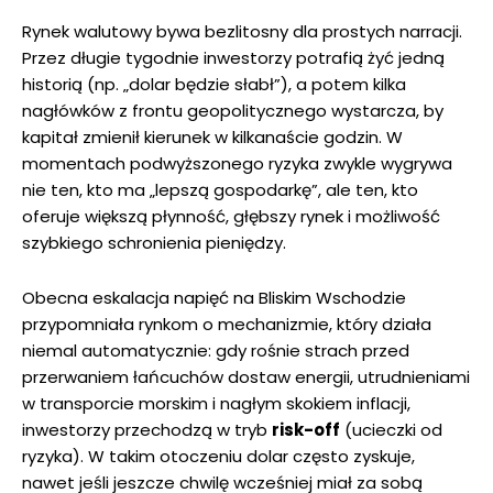
Rynek walutowy bywa bezlitosny dla prostych narracji.
Przez długie tygodnie inwestorzy potrafią żyć jedną
historią (np. „dolar będzie słabł”), a potem kilka
nagłówków z frontu geopolitycznego wystarcza, by
kapitał zmienił kierunek w kilkanaście godzin. W
momentach podwyższonego ryzyka zwykle wygrywa
nie ten, kto ma „lepszą gospodarkę”, ale ten, kto
oferuje większą płynność, głębszy rynek i możliwość
szybkiego schronienia pieniędzy.
Obecna eskalacja napięć na Bliskim Wschodzie
przypomniała rynkom o mechanizmie, który działa
niemal automatycznie: gdy rośnie strach przed
przerwaniem łańcuchów dostaw energii, utrudnieniami
w transporcie morskim i nagłym skokiem inflacji,
inwestorzy przechodzą w tryb
risk-off
(ucieczki od
ryzyka). W takim otoczeniu dolar często zyskuje,
nawet jeśli jeszcze chwilę wcześniej miał za sobą