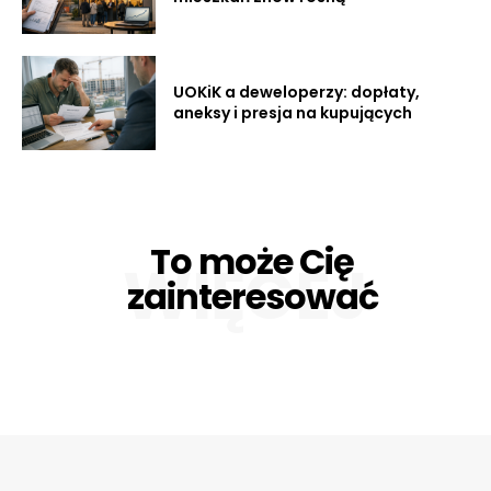
UOKiK a deweloperzy: dopłaty,
aneksy i presja na kupujących
To może Cię
WIĘCEJ
zainteresować