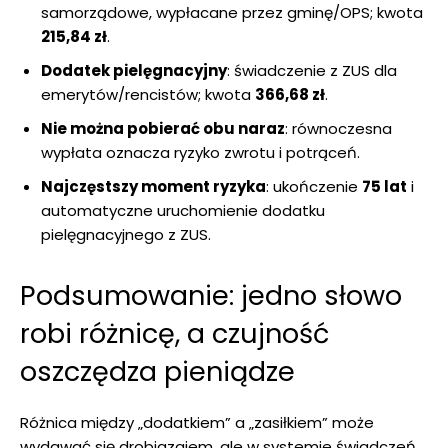
samorządowe, wypłacane przez gminę/OPS; kwota
215,84 zł
.
Dodatek pielęgnacyjny
: świadczenie z ZUS dla
emerytów/rencistów; kwota
366,68 zł
.
Nie można pobierać obu naraz
: równoczesna
wypłata oznacza ryzyko zwrotu i potrąceń.
Najczęstszy moment ryzyka
: ukończenie
75 lat
i
automatyczne uruchomienie dodatku
pielęgnacyjnego z ZUS.
Podsumowanie: jedno słowo
robi różnicę, a czujność
oszczędza pieniądze
Różnica między „dodatkiem” a „zasiłkiem” może
wydawać się drobiazgiem, ale w systemie świadczeń