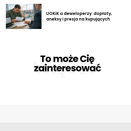
UOKiK a deweloperzy: dopłaty,
aneksy i presja na kupujących
To może Cię
WIĘCEJ
zainteresować