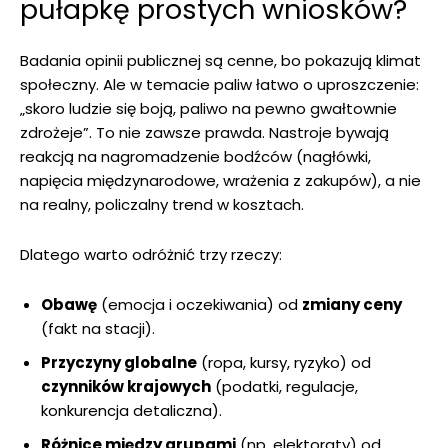
pułapkę prostych wniosków?
Badania opinii publicznej są cenne, bo pokazują klimat
społeczny. Ale w temacie paliw łatwo o uproszczenie:
„skoro ludzie się boją, paliwo na pewno gwałtownie
zdrożeje”. To nie zawsze prawda. Nastroje bywają
reakcją na nagromadzenie bodźców (nagłówki,
napięcia międzynarodowe, wrażenia z zakupów), a nie
na realny, policzalny trend w kosztach.
Dlatego warto odróżnić trzy rzeczy:
Obawę
(emocja i oczekiwania) od
zmiany ceny
(fakt na stacji).
Przyczyny globalne
(ropa, kursy, ryzyko) od
czynników krajowych
(podatki, regulacje,
konkurencja detaliczna).
Różnice między grupami
(np. elektoraty) od