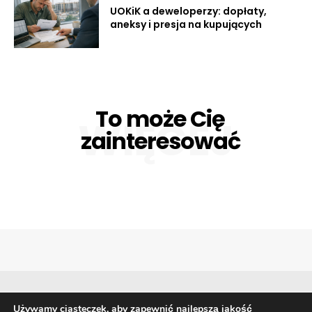
UOKiK a deweloperzy: dopłaty,
aneksy i presja na kupujących
To może Cię
WIĘCEJ
zainteresować
Używamy ciasteczek, aby zapewnić najlepszą jakość