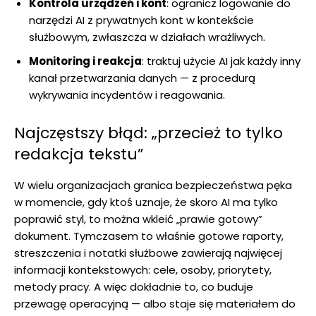
Kontrola urządzeń i kont
: ogranicz logowanie do
narzędzi AI z prywatnych kont w kontekście
służbowym, zwłaszcza w działach wrażliwych.
Monitoring i reakcja
: traktuj użycie AI jak każdy inny
kanał przetwarzania danych — z procedurą
wykrywania incydentów i reagowania.
Najczęstszy błąd: „przecież to tylko
redakcja tekstu”
W wielu organizacjach granica bezpieczeństwa pęka
w momencie, gdy ktoś uznaje, że skoro AI ma tylko
poprawić styl, to można wkleić „prawie gotowy”
dokument. Tymczasem to właśnie gotowe raporty,
streszczenia i notatki służbowe zawierają najwięcej
informacji kontekstowych: cele, osoby, priorytety,
metody pracy. A więc dokładnie to, co buduje
przewagę operacyjną — albo staje się materiałem do