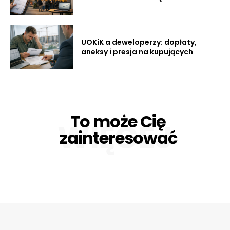
UOKiK a deweloperzy: dopłaty,
aneksy i presja na kupujących
To może Cię
WIĘCEJ
zainteresować