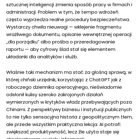
sztucznej inteligencji zmienia sposób pracy w firmach i
administracji. Problem w tym, że tempo wdrożeń
często wyprzedza realne procedury bezpieczeństwa.
Wystarczy chwila nieuwagi — wklejenie fragmentu
wrażliwego dokumentu, opisanie wewnętrznej operacji
„dla porządku” albo prośba o przeredagowanie
raportu — aby cyfrowy ślad stał się elementem
układanki dla analityków i służb.
Właśnie taki mechanizm ma stać za głośną sprawą, w
której chiński urzędnik, korzystając z ChatGPT jak z
roboczego dziennika operacyjnego, nieświadomie
odsłonił kulisy szeroko zakrojonych działań
wymierzonych w krytyków władz przebywających poza
Chinami. Z perspektywy biznesu i instytucji publicznych
to nie tylko sensacyjna historia z geopolitycznym tłem,
ale przede wszystkim praktyczna lekcja: AI potrafi
zwiększać produktywność, lecz źle użyta staje się