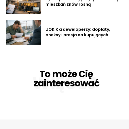
mieszkań znów rosną
UOKiK a deweloperzy: dopłaty,
aneksy i presja na kupujących
To może Cię
WIĘCEJ
zainteresować