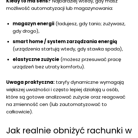
Kiedy to ma sens?
Najbardziej wtedy, gdy masz
możliwość automatyzacji lub magazynowania:
magazyn energii
(ładujesz, gdy tanio; zużywasz,
gdy drogo),
smart home / system zarządzania energią
(urządzenia startują wtedy, gdy stawka spada),
elastyczne zużycie
(możesz przesuwać pracę
urządzeń bez utraty komfortu).
Uwaga praktyczna:
taryfy dynamiczne wymagają
większej uważności i często lepiej działają u osób,
które są gotowe analizować zużycie oraz reagować
na zmienność cen (lub zautomatyzować to
całkowicie).
Jak realnie obniżyć rachunki w