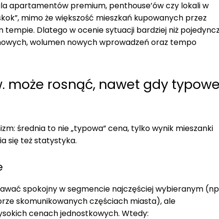
ula apartamentów premium, penthouse’ów czy lokali w
 „skok”, mimo że większość mieszkań kupowanych przez
 tempie. Dlatego w ocenie sytuacji bardziej niż pojedync
 cenowych, wolumen nowych wprowadzeń oraz tempo
. może rosnąć, nawet gdy typow
m: średnia to nie „typowa” cena, tylko wynik mieszanki
ia się też statystyka.
e
tawać spokojny w segmencie najczęściej wybieranym (np
brze skomunikowanych częściach miasta), ale
ysokich cenach jednostkowych. Wtedy: