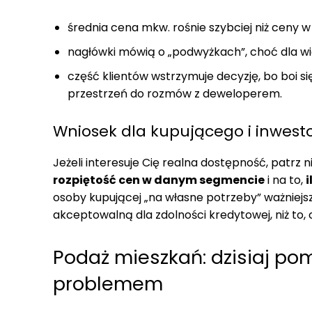
średnia cena mkw. rośnie szybciej niż ceny
nagłówki mówią o „podwyżkach”, choć dla wię
część klientów wstrzymuje decyzję, bo boi s
przestrzeń do rozmów z deweloperem.
Wniosek dla kupującego i inwest
Jeżeli interesuje Cię realna dostępność, patrz 
rozpiętość cen w danym segmencie
i na to,
i
osoby kupującej „na własne potrzeby” ważniejsz
akceptowalną dla zdolności kredytowej, niż to, c
Podaż mieszkań: dzisiaj pom
problemem