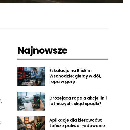
Najnowsze
Eskalacja na Bliskim
Wschodzie: giełdy w dół,
ropa w górę
Drożejąca ropa a akcje linii
,
lotniczych: skąd spadki?
Aplikacje dla kierowców:
:
tańsze paliwo i ładowanie
,