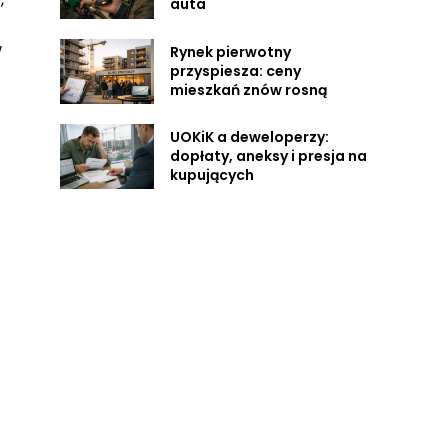
auta
w
Rynek pierwotny
przyspiesza: ceny
mieszkań znów rosną
UOKiK a deweloperzy:
dopłaty, aneksy i presja na
kupujących