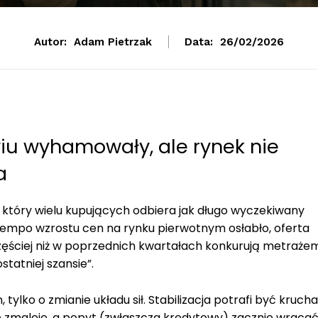
Autor:
Adam Pietrzak
Data:
26/02/2026
u wyhamowały, ale rynek nie
a
który wielu kupujących odbiera jak długo wyczekiwany
empo wzrostu cen na rynku pierwotnym osłabło, oferta
częściej niż w poprzednich kwartałach konkurują metrażem
tatniej szansie”.
 tylko o zmianie układu sił. Stabilizacja potrafi być krucha
 zmaleje, a popyt (zwłaszcza kredytowy) zacznie wracać