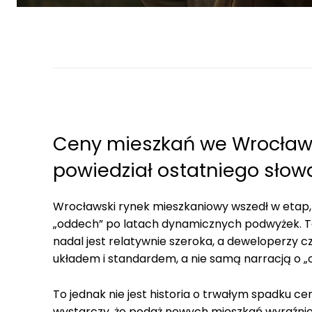
Ceny mieszkań we Wrocławi
powiedział ostatniego słow
Wrocławski rynek mieszkaniowy wszedł w etap, 
„oddech” po latach dynamicznych podwyżek. T
nadal jest relatywnie szeroka, a deweloperzy 
układem i standardem, a nie samą narracją o „os
To jednak nie jest historia o trwałym spadku cen,
wystarczy, że podaż nowych mieszkań wyraźnie