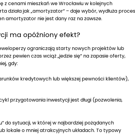
się z cenami mieszkań we Wrocławiu w kolejnych
rta działa jak „amortyzator” – daje wybór, wydłuża proce
ten amortyzator nie jest dany raz na zawsze.
cji ma opóźniony efekt?
deweloperzy ograniczają starty nowych projektów lub
zez pewien czas wciąż „jedzie się” na zapasie oferty,
ej, gdy:
warunków kredytowych lub większej pewności klientów),
kl przygotowania inwestycji jest długi (pozwolenia,
” do sytuacji, w której w najbardziej pożądanych
lub lokale o mniej atrakcyjnych układach. To typowy