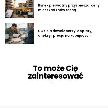
Rynek pierwotny przyspiesza: ceny
mieszkań znów rosną
UOKiK a deweloperzy: dopłaty,
aneksy i presja na kupujących
To może Cię
WIĘCEJ
zainteresować