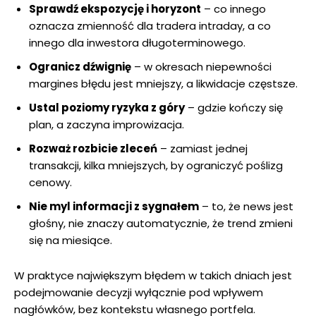
Sprawdź ekspozycję i horyzont
– co innego
oznacza zmienność dla tradera intraday, a co
innego dla inwestora długoterminowego.
Ogranicz dźwignię
– w okresach niepewności
margines błędu jest mniejszy, a likwidacje częstsze.
Ustal poziomy ryzyka z góry
– gdzie kończy się
plan, a zaczyna improwizacja.
Rozważ rozbicie zleceń
– zamiast jednej
transakcji, kilka mniejszych, by ograniczyć poślizg
cenowy.
Nie myl informacji z sygnałem
– to, że news jest
głośny, nie znaczy automatycznie, że trend zmieni
się na miesiące.
W praktyce największym błędem w takich dniach jest
podejmowanie decyzji wyłącznie pod wpływem
nagłówków, bez kontekstu własnego portfela.