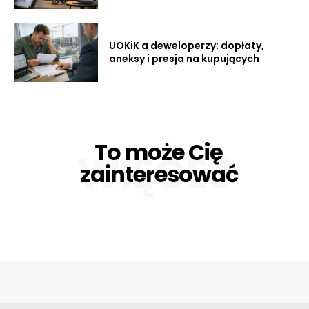
UOKiK a deweloperzy: dopłaty,
aneksy i presja na kupujących
To może Cię
WIĘCEJ
zainteresować