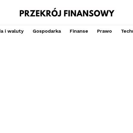
a i waluty
Gospodarka
Finanse
Prawo
Techn